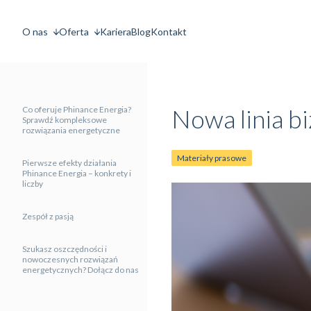
O nas
Oferta
Kariera
Blog
Kontakt
Nowa linia 
Co oferuje Phinance Energia?
Sprawdź kompleksowe
rozwiązania energetyczne
Materiały prasowe
Pierwsze efekty działania
Phinance Energia – konkrety i
liczby
Zespół z pasją
Szukasz oszczędności i
nowoczesnych rozwiązań
energetycznych? Dołącz do nas