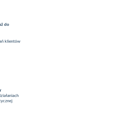
uż do
ń klientów
r
działaniach
tycznej