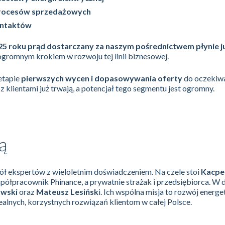
rocesów sprzedażowych
ontaktów
025 roku prąd dostarczany za naszym pośrednictwem płynie j
t ogromnym krokiem w rozwoju tej linii biznesowej.
etapie
pierwszych wycen i dopasowywania oferty
do oczekiwa
 klientami już trwają, a potencjał tego segmentu jest ogromny.
ą
ół ekspertów z wieloletnim doświadczeniem. Na czele stoi
Kacpe
spółpracownik Phinance, a prywatnie strażak i przedsiębiorca. W 
owski
oraz
Mateusz Lesińsk
i. Ich wspólna misja to rozwój energe
ealnych, korzystnych rozwiązań klientom w całej Polsce.