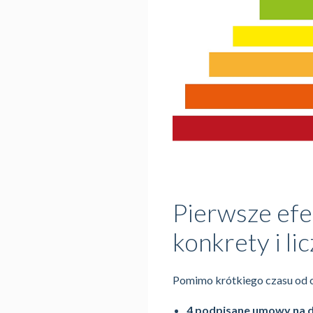
Pierwsze efe
konkrety i li
Pomimo krótkiego czasu od o
4 podpisane umowy na d