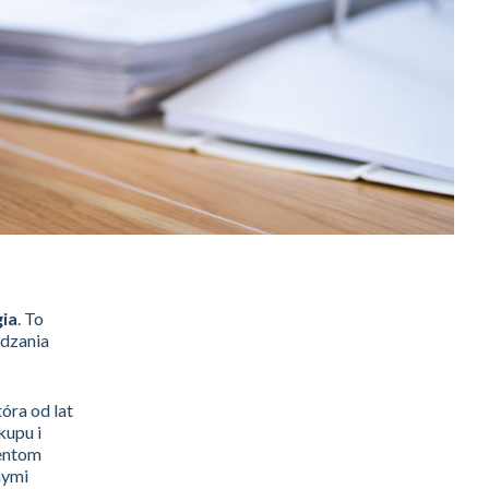
ia
. To
ądzania
tóra od lat
kupu i
ientom
nymi