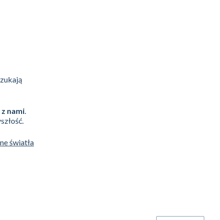
szukają
 z nami
.
szłość.
one światła