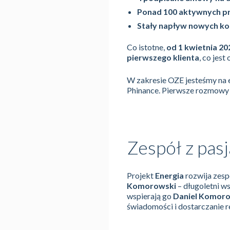
Ponad 100 aktywnych p
Stały napływ nowych k
Co istotne,
od 1 kwietnia 2
pierwszego klienta
, co jes
W zakresie OZE jesteśmy na 
Phinance. Pierwsze rozmowy z
Zespół z pasj
Projekt
Energia
rozwija zesp
Komorowski
– długoletni w
wspierają go
Daniel Komor
świadomości i dostarczanie r