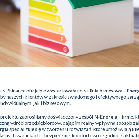
w Phinance oficjalnie wystartowała nowa linia biznesowa –
Energ
by naszych klientów w zakresie świadomego i efektywnego zarz
indywidualnym, jak i biznesowym.
o projektu zaprosiliśmy doświadczony zespół
N-Energia
– firmę, k
zną wśród przedsiębiorców, dając im realny wpływ na sposób za
rgia specjalizuje się w tworzeniu rozwiązań, które umożliwiają kl
 własnych warunkach – bezpiecznie, komfortowo i zgodnie z aktual