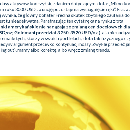
 klasy aktywów kończył się zdaniem dotyczącym złota: „Mimo ko
m roku 3000 USD za uncję pozostaje na wyciagnięcie ręki”. Fraza 
ej wynika, że główny bohater Fred na skutek zbytniego zaufania do
est tu nieadekwatna. Parafrazując ten cytat ręka na rynku złota
nki amerykańskie nie nadążają ze zmianą cen docelowych dla
SD/oz; Goldmani przedział 3 250-3520 USD/oz.)
, a ja nie nadąż
emaile tych, którzy w swoich portfelach, złota tak fizycznego cz
to jedyny argument przeciwko kontynuacji hossy. Zwykle przecież jak
ng out), mamy albo korektę, albo wręcz zmianę trendu.