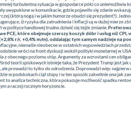
niemniej turbulentna sytuacja w gospodarce póki co uniemożliwia 
ały uwypuklone w komunikacie, gdzie pojawiło się zdanie wskazuj
zej (którą nogą i w jakim humorze obudzi się prezydent?). Jedno
erujące, iż ryzyka dla zatrudnienia i inflacji są w dużej mierze z
 w polityce handlowej trudno dziwić się tejże zmianie.
Preferowa
owe PCE, które obejmuje szerszy koszyk dóbr i usług niż CPI, 
+2,8% r/r, +0,4% m/m), oddalając tym samym nadzieje na po
nflacyjne, niemalże nieobecne w ostatnich wypowiedziach przedsta
odobnie wróci na front dyskusji wokół polityki monetarnej w USA
a z obecnego poziomu stóp. Argumenty za wzrostami cen obligac
ód teorii spiskowych istnieje taka, że Prezydent Trump jest jak 
 ale prowadzi to tylko do odrodzenia. Doprowadzi więc najpierw 
zie w podskokach ciął stopy i w ten sposób zakwitnie ona jak za
ent to analiza techniczna, która pokazuje możliwość spadku rento
nym a raczej rocznym horyzoncie.