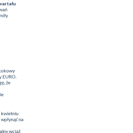
wartału
ywań
miły
 skokowy
fy EURO.
gę, że
ie
 kwietniu
a wpłynąć na
alny wciąż