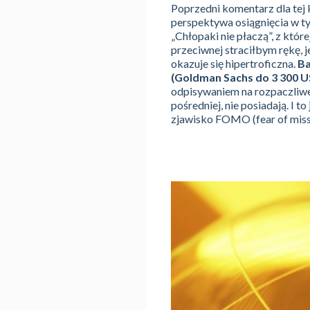
Poprzedni komentarz dla tej
perspektywa osiągnięcia w ty
„Chłopaki nie płaczą”, z któr
przeciwnej straciłbym rękę, j
okazuje się hipertroficzna.
Ba
(Goldman Sachs do 3 300 U
odpisywaniem na rozpaczliwe 
pośredniej, nie posiadają. I 
zjawisko FOMO (fear of missi