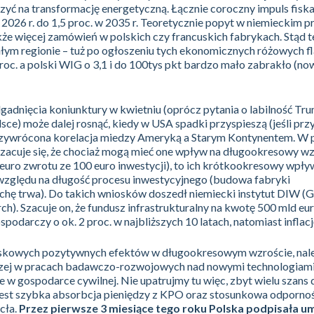
yć na transformację energetyczną. Łącznie coroczny impuls fisk
w 2026 r. do 1,5 proc. w 2035 r. Teoretycznie popyt w niemieckim 
że więcej zamówień w polskich czy francuskich fabrykach. Stąd t
ałym regionie – tuż po ogłoszeniu tych ekonomicznych różowych 
roc. a polski WIG o 3,1 i do 100tys pkt bardzo mało zabrakło (
adnięcia koniunktury w kwietniu (oprócz pytania o labilność Trum
ce) może dalej rosnąć, kiedy w USA spadki przyspieszą (jeśli przy
przywrócona korelacja miedzy Ameryką a Starym Kontynentem. W
szacuje się, że chociaż mogą mieć one wpływ na długookresowy w
uro zwrotu ze 100 euro inwestycji), to ich krótkookresowy wpły
 względu na długość procesu inwestycyjnego (budowa fabryki
hę trwa). Do takich wniosków doszedł niemiecki instytut DIW (
ch). Szacuje on, że fundusz infrastrukturalny na kwotę 500 mld e
podarczy o ok. 2 proc. w najbliższych 10 latach, natomiast inflację
kowych pozytywnych efektów w długookresowym wzroście, nale
aczej w pracach badawczo-rozwojowych nad nowymi technologiami
 w gospodarce cywilnej. Nie upatrujmy tu więc, zbyt wielu szans 
jest szybka absorbcja pieniędzy z KPO oraz stosunkowa odpornoś
cła.
Przez pierwsze 3 miesiące tego roku Polska podpisała u