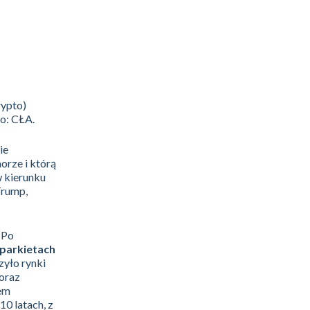
rypto)
o: CŁA.
ie
orze i którą
w kierunku
Trump,
 Po
 parkietach
zyło rynki
 oraz
iem
10 latach, z