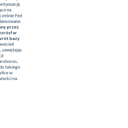
kontynuację
ące na
cześnie Fed
bilansowane.
ny przez
wzrósł w
wrót bazy
wicieli
, zawężając
ji
uroboros,
do takiego
wilce w
wności na