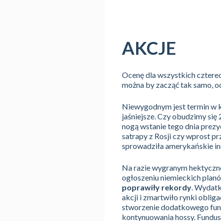
AKCJE
Ocenę dla wszystkich czterec
można by zacząć tak samo, o
Niewygodnym jest termin w k
jaśniejsze. Czy obudzimy się
nogą wstanie tego dnia prezy
satrapy z Rosji czy wprost p
sprowadziła amerykańskie in
Na razie wygranym hektyczne
ogłoszeniu niemieckich planó
poprawiły rekordy
. Wydatk
akcji i zmartwiło rynki obli
stworzenie dodatkowego fund
kontynuowania hossy. Fundusz