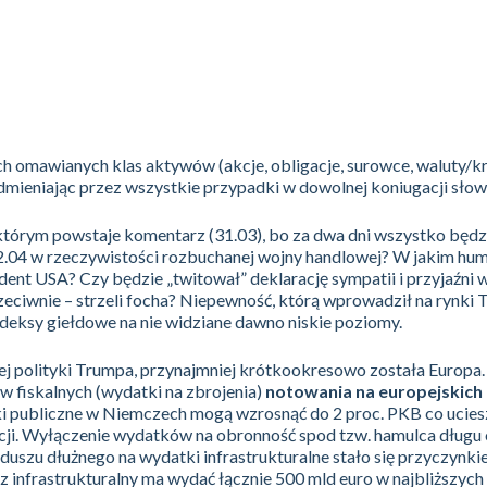
h omawianych klas aktywów (akcje, obligacje, surowce, waluty/k
dmieniając przez wszystkie przypadki w dowolnej koniugacji słow
tórym powstaje komentarz (31.03), bo za dwa dni wszystko będz
 2.04 w rzeczywistości rozbuchanej wojny handlowej? W jakim hum
dent USA? Czy będzie „twitował” deklarację sympatii i przyjaźni 
rzeciwnie – strzeli focha? Niepewność, którą wprowadził na rynki 
deksy giełdowe na nie widziane dawno niskie poziomy.
j polityki Trumpa, przynajmniej krótkookresowo została Europa.
w fiskalnych (wydatki na zbrojenia)
notowania na europejskich
i publiczne w Niemczech mogą wzrosnąć do 2 proc. PKB co ucies
gacji. Wyłączenie wydatków na obronność spod tzw. hamulca długu
uszu dłużnego na wydatki infrastrukturalne stało się przyczynk
 infrastrukturalny ma wydać łącznie 500 mld euro w najbliższych 