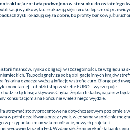
 kontraktacja została podwojona w stosunku do ostatniego k
publikacji wyników, które okazują się szeroko lepsze od przewid
adkach zyski okazują się za dobre, bo profity banków już urucho
istorii finansów, rynku obligacji w szczególności, ze względu na
 niemieckich. Te, pociągnęły za sobą obligacje innych krajów stre
 fiskalna oznacza wyższą inflację w strefie euro. Biorąc pod uwa
tyki monetarnej – obniżki stóp w strefie EURO – wyczerpuje
i chodzi o tę klasę aktywów. Chyba, że plan fiskalny, najpierw będz
y konsultacjom a na końcu nie wiele z niego wyjdzie.
iła utrzymać stopy procentowe na dotychczasowym poziomie a w
była w pełni oczekiwana przez rynek, więc sama w sobie nie mogł
o w przypadku zmian w komunikacie, nowych projekcji
j wypowiedzi szefa Fed. Wydaje się, że amerykański bank centr