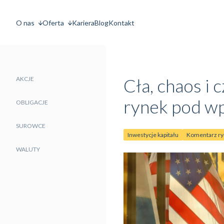
O nas
Oferta
Kariera
Blog
Kontakt
Cła, chaos i
AKCJE
rynek pod wp
OBLIGACJE
SUROWCE
Inwestycje kapitału
Komentarz r
WALUTY