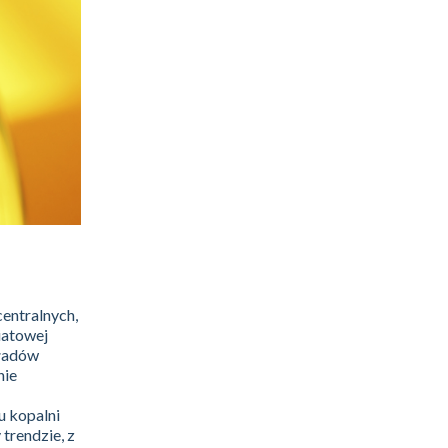
entralnych,
iatowej
kładów
nie
u kopalni
trendzie, z