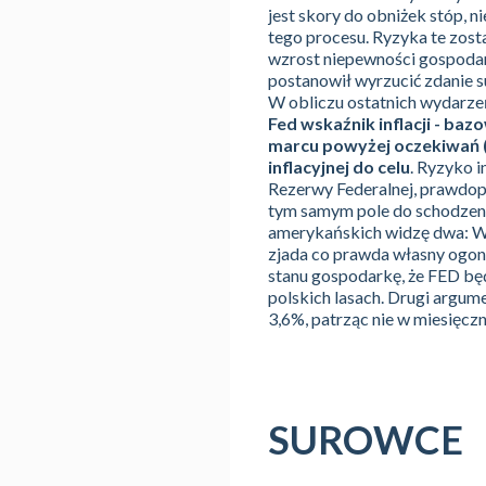
jest skory do obniżek stóp, 
tego procesu. Ryzyka te zost
wzrost niepewności gospodarc
postanowił wyrzucić zdanie sug
W obliczu ostatnich wydarzeń
Fed wskaźnik inflacji - baz
marcu powyżej oczekiwań (
inflacyjnej do celu
. Ryzyko i
Rezerwy Federalnej, prawdop
tym samym pole do schodzeni
amerykańskich widzę dwa: Wśr
zjada co prawda własny ogon,
stanu gospodarkę, że FED będ
polskich lasach. Drugi argum
3,6%, patrząc nie w miesięcz
SUROWCE