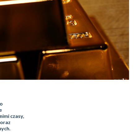
no
e
nimi czasy,
 oraz
nych.