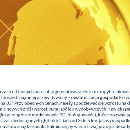
ach od ładnych paru lat argumentów za złotem (popyt banków c
a) doszedł najmniej przewidywalny – destabilizacja gospodarki św
na „U”. Przy obecnych cenach, należy spodziewać się wzrostu na
nie nowych złóż (wzrost kursu spółek wydobywczych) i zwiększe
e (geologiczne modelowanie 3D, bioługowanie), które pozwalają
hczas niedostępnych głębokościach od 3 do 5 km, jak w przypadk
 złota znajdzie punkt kulminacyjny w tym trwającym już dekady 