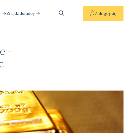
Zaloguj się
o
Znajdź doradcę
e –
c