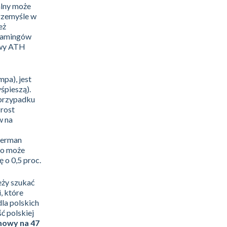
alny może
przemyśle w
eż
flamingów
nowy ATH
pa), jest
śpieszą).
 przypadku
zrost
w na
German
uro może
 o 0,5 proc.
ży szukać
, które
dla polskich
ć polskiej
mowy na 47