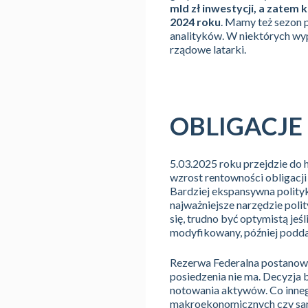
mld zł inwestycji, a zatem
2024 roku
. Mamy też sezon 
analityków. W niektórych wyp
rządowe latarki.
OBLIGACJE
5.03.2025 roku przejdzie do h
wzrost rentowności obligacji
Bardziej ekspansywna polityka
najważniejsze narzędzie poli
się, trudno być optymistą jeśl
modyfikowany, później poddan
Rezerwa Federalna postanow
posiedzenia nie ma. Decyzja 
notowania aktywów. Co inneg
makroekonomicznych czy same