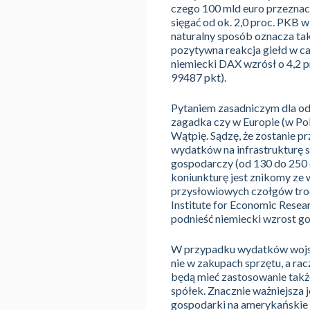
czego 100 mld euro przeznacz
sięgać od ok. 2,0 proc. PKB 
naturalny sposób oznacza tak
pozytywna reakcja giełd w c
niemiecki DAX wzrósł o 4,2 p
99487 pkt).
Pytaniem zasadniczym dla odg
zagadka czy w Europie (w Pols
Wątpię. Sądzę, że zostanie 
wydatków na infrastrukturę 
gospodarczy (od 130 do 250 e
koniunkturę jest znikomy ze
przysłowiowych czołgów troc
Institute for Economic Resear
podnieść niemiecki wzrost gos
W przypadku wydatków wojs
nie w zakupach sprzętu, a r
będą mieć zastosowanie także
spółek. Znacznie ważniejsza 
gospodarki na amerykańskie 