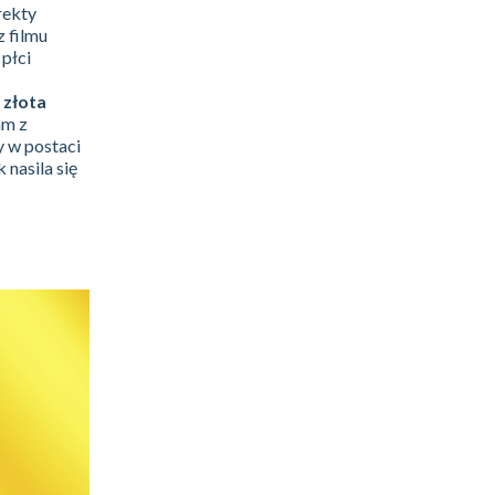
rekty
z filmu
 płci
 złota
am z
y w postaci
 nasila się