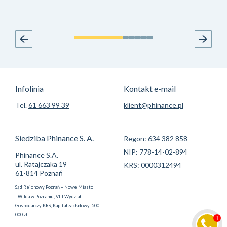
Infolinia
Kontakt e-mail
Tel.
61 663 99 39
klient@phinance.pl
Siedziba Phinance S. A.
Regon: 634 382 858
NIP: 778-14-02-894
Phinance S.A.
ul. Ratajczaka 19
KRS: 0000312494
61-814 Poznań
Sąd Rejonowy Poznań – Nowe Miasto
i Wilda w Poznaniu, VIII Wydział
Gospodarczy KRS, Kapitał zakładowy: 500
000 zł