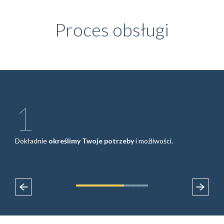
Proces obsługi
1
a
Dokładnie
określimy Twoje potrzeby
i możliwości.
Pom
Twoi