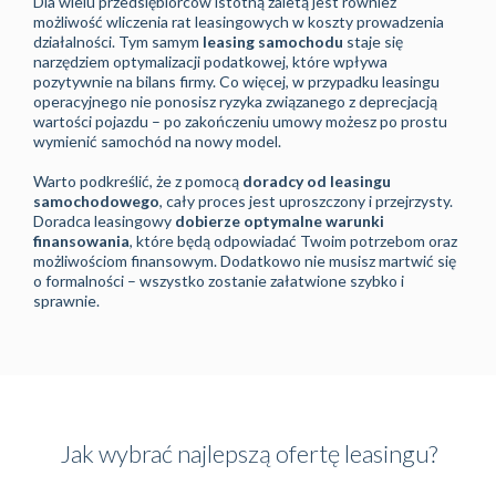
Dla wielu przedsiębiorców istotną zaletą jest również
możliwość wliczenia rat leasingowych w koszty prowadzenia
działalności. Tym samym
leasing samochodu
staje się
narzędziem optymalizacji podatkowej, które wpływa
pozytywnie na bilans firmy. Co więcej, w przypadku leasingu
operacyjnego nie ponosisz ryzyka związanego z deprecjacją
wartości pojazdu – po zakończeniu umowy możesz po prostu
wymienić samochód na nowy model.
Warto podkreślić, że z pomocą
doradcy od leasingu
samochodowego
, cały proces jest uproszczony i przejrzysty.
Doradca leasingowy
dobierze optymalne warunki
finansowania
, które będą odpowiadać Twoim potrzebom oraz
możliwościom finansowym. Dodatkowo nie musisz martwić się
o formalności – wszystko zostanie załatwione szybko i
sprawnie.
Jak wybrać najlepszą ofertę leasingu?