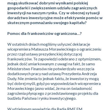
mogą skutkować dobrymi wynikami polskiej
gospodarki i zwiększeniem udziału zagranicznych
inwestycji na naszym rynku. Czy w obecnej sytuacji
doradztwo inwestycyjne może efektywnie pomóc w
skutecznym pomnażaniu swojego kapitału?
Pomoc dla frankowiczów ograniczona…?
W ostatnich dniach mogliśmy usłyszeć deklaracje
wicepremiera Mateusza Morawieckiego o ograniczeniu
przez rząd ustawy prezydenckiej dotyczącej
frankowiczów. Te zapowiedzi odebrano z optymizmem,
jednak dość umiarkowanym z uwagi na fakt, że samo
Ministerstwo Finansów nie potwierdzało wszczęcia
dodatkowych pracy nad ustawą Prezydenta Andrzeja
Dudy. Nie zmienia to jednak faktu, że inwestorzy mogą
być dobrej myśli, gdyż po wypowiedziach wicepremiera
Morawieckiego jasno widać, że ma on świadomość
zagrożenia płynącego z przedstawionego projektu dla
budżetu Państwa i rynku inwestycyjnego.
W udzielonym wywiadzie dla Radia RMF FM