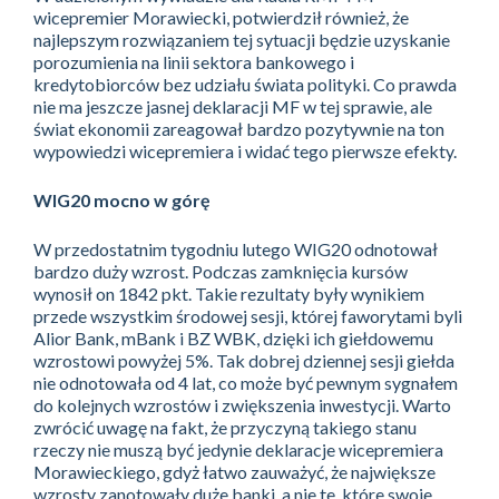
wicepremier Morawiecki, potwierdził również, że
najlepszym rozwiązaniem tej sytuacji będzie uzyskanie
porozumienia na linii sektora bankowego i
kredytobiorców bez udziału świata polityki. Co prawda
nie ma jeszcze jasnej deklaracji MF w tej sprawie, ale
świat ekonomii zareagował bardzo pozytywnie na ton
wypowiedzi wicepremiera i widać tego pierwsze efekty.
WIG20 mocno w górę
W przedostatnim tygodniu lutego WIG20 odnotował
bardzo duży wzrost. Podczas zamknięcia kursów
wynosił on 1842 pkt. Takie rezultaty były wynikiem
przede wszystkim środowej sesji, której faworytami byli
Alior Bank, mBank i BZ WBK, dzięki ich giełdowemu
wzrostowi powyżej 5%. Tak dobrej dziennej sesji giełda
nie odnotowała od 4 lat, co może być pewnym sygnałem
do kolejnych wzrostów i zwiększenia inwestycji. Warto
zwrócić uwagę na fakt, że przyczyną takiego stanu
rzeczy nie muszą być jedynie deklaracje wicepremiera
Morawieckiego, gdyż łatwo zauważyć, że największe
wzrosty zanotowały duże banki, a nie te, które swoje