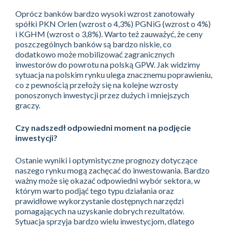
Oprócz banków bardzo wysoki wzrost zanotowały
spółki PKN Orlen (wzrost o 4,3%) PGNiG (wzrost o 4%)
i KGHM (wzrost o 3,8%). Warto też zauważyć, że ceny
poszczególnych banków są bardzo niskie, co
dodatkowo może mobilizować zagranicznych
inwestorów do powrotu na polską GPW. Jak widzimy
sytuacja na polskim rynku ulega znacznemu poprawieniu,
co z pewnością przełoży się na kolejne wzrosty
ponoszonych inwestycji przez dużych i mniejszych
graczy.
Czy nadszedł odpowiedni moment na podjęcie
inwestycji?
Ostanie wyniki i optymistyczne prognozy dotyczące
naszego rynku mogą zachęcać do inwestowania. Bardzo
ważny może się okazać odpowiedni wybór sektora, w
którym warto podjąć tego typu działania oraz
prawidłowe wykorzystanie dostępnych narzędzi
pomagających na uzyskanie dobrych rezultatów.
Sytuacja sprzyja bardzo wielu inwestycjom, dlatego