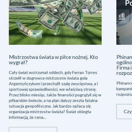
Mistrzostwa świata w piłce nożnej. Kto
Phinan
wygrał?
ogólno
Firma 
rozpoz
Cały świat wstrzymał oddech, gdy Ferran Torres
strzelił w dogrywce mistrzostw świata gola
Phinanc
Argentyńczykom i przechylił szalę zwycięstwa, a i
kampani
sportowej sprawiedliwości, we właściwą stronę.
rozpozna
Przez blisko miesiąc, także finansiści pogrążyli się w
piłkarskim świecie, a na plan dalszy zeszła fatalna
sytuacja geopolityczna. Jak bardzo opłaca się
Czyt
organizacja mistrzostw świata? Świat obiegła
informacją, że cena…