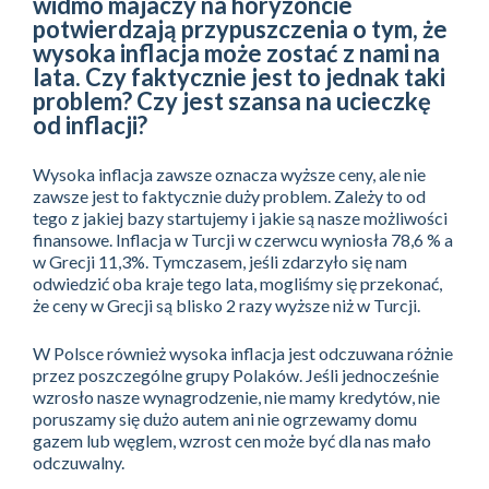
widmo majaczy na horyzoncie
potwierdzają przypuszczenia o tym, że
wysoka inflacja może zostać z nami na
lata. Czy faktycznie jest to jednak taki
problem? Czy jest szansa na ucieczkę
od inflacji?
Wysoka inflacja zawsze oznacza wyższe ceny, ale nie
zawsze jest to faktycznie duży problem. Zależy to od
tego z jakiej bazy startujemy i jakie są nasze możliwości
finansowe. Inflacja w Turcji w czerwcu wyniosła 78,6 % a
w Grecji 11,3%. Tymczasem, jeśli zdarzyło się nam
odwiedzić oba kraje tego lata, mogliśmy się przekonać,
że ceny w Grecji są blisko 2 razy wyższe niż w Turcji.
W Polsce również wysoka inflacja jest odczuwana różnie
przez poszczególne grupy Polaków. Jeśli jednocześnie
wzrosło nasze wynagrodzenie, nie mamy kredytów, nie
poruszamy się dużo autem ani nie ogrzewamy domu
gazem lub węglem, wzrost cen może być dla nas mało
odczuwalny.