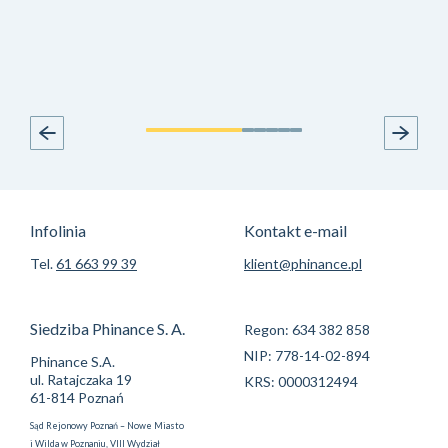
Infolinia
Kontakt e-mail
Tel.
61 663 99 39
klient@phinance.pl
Siedziba Phinance S. A.
Regon: 634 382 858
NIP: 778-14-02-894
Phinance S.A.
ul. Ratajczaka 19
KRS: 0000312494
61-814 Poznań
Sąd Rejonowy Poznań – Nowe Miasto
i Wilda w Poznaniu, VIII Wydział