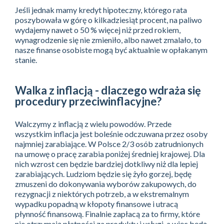
Jeśli jednak mamy kredyt hipoteczny, którego rata
poszybowała w górę o kilkadziesiąt procent, na paliwo
wydajemy nawet o 50 % więcej niż przed rokiem,
wynagrodzenie się nie zmieniło, albo nawet zmalało, to
nasze finanse osobiste mogą być aktualnie w opłakanym
stanie.
Walka z inflacją - dlaczego wdraża się
procedury przeciwinflacyjne?
Walczymy z inflacją z wielu powodów. Przede
wszystkim inflacja jest boleśnie odczuwana przez osoby
najmniej zarabiające. W Polsce 2/3 osób zatrudnionych
na umowę o pracę zarabia poniżej średniej krajowej. Dla
nich wzrost cen będzie bardziej dotkliwy niż dla lepiej
zarabiających. Ludziom będzie się żyło gorzej, będę
zmuszeni do dokonywania wyborów zakupowych, do
rezygnacji z niektórych potrzeb, a w ekstremalnym
wypadku popadną w kłopoty finansowe i utracą
płynność finansową. Finalnie zapłacą za to firmy, które
nie otrzymają płatności za produkty i usługi, a więc będą