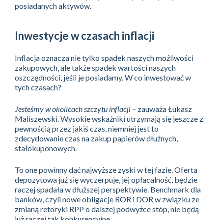
posiadanych aktywów.
Inwestycje w czasach inflacji
Inflacja oznacza nie tylko spadek naszych możliwości
zakupowych, ale także spadek wartości naszych
oszczędności, jeśli je posiadamy. W co inwestować w
tych czasach?
Jesteśmy w okolicach szczytu inflacji
– zauważa Łukasz
Maliszewski. Wysokie wskaźniki utrzymają się jeszcze z
pewnością przez jakiś czas, niemniej jest to
zdecydowanie czas na zakup papierów dłużnych,
stałokuponowych.
To one powinny dać najwyższe zyski w tej fazie. Oferta
depozytowa już się wyczerpuje, jej opłacalność, będzie
raczej spadała w dłuższej perspektywie. Benchmark dla
banków, czyli nowe obligacje ROR i DOR w związku ze
zmianą retoryki RPP o dalszej podwyżce stóp, nie będą
już raczej tak konkurencyjne.