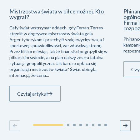
Mistrzostwa świata w piłce nożnej. Kto
Phinan
wygrał?
ogólno
Firma 
rozpoz
Cały świat wstrzymał oddech, gdy Ferran Torres
strzelił w dogrywce mistrzostw świata gola
Phinanc
Argentyńczykom i przechylił szalę zwycięstwa, a i
kampani
sportowej sprawiedliwości, we właściwą stronę.
rozpozna
Przez blisko miesiąc, także finansiści pogrążyli się w
piłkarskim świecie, a na plan dalszy zeszła fatalna
sytuacja geopolityczna. Jak bardzo opłaca się
Czyt
organizacja mistrzostw świata? Świat obiegła
informacją, że cena…
Czytaj artykuł