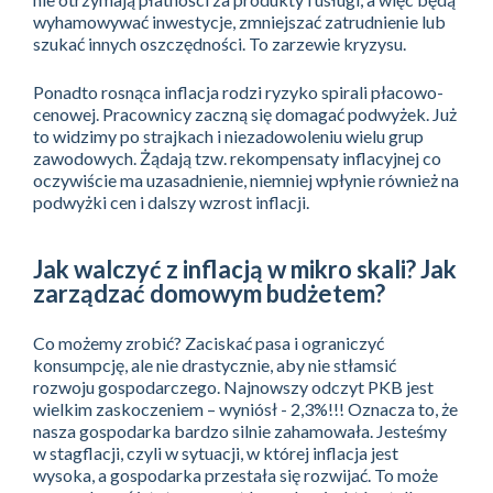
wyhamowywać inwestycje, zmniejszać zatrudnienie lub
szukać innych oszczędności. To zarzewie kryzysu.
Ponadto rosnąca inflacja rodzi ryzyko spirali płacowo-
cenowej. Pracownicy zaczną się domagać podwyżek. Już
to widzimy po strajkach i niezadowoleniu wielu grup
zawodowych. Żądają tzw. rekompensaty inflacyjnej co
oczywiście ma uzasadnienie, niemniej wpłynie również na
podwyżki cen i dalszy wzrost inflacji.
Jak walczyć z inflacją w mikro skali? Jak
zarządzać domowym budżetem?
Co możemy zrobić? Zaciskać pasa i ograniczyć
konsumpcję, ale nie drastycznie, aby nie stłamsić
rozwoju gospodarczego. Najnowszy odczyt PKB jest
wielkim zaskoczeniem – wyniósł - 2,3%!!! Oznacza to, że
nasza gospodarka bardzo silnie zahamowała. Jesteśmy
w stagflacji, czyli w sytuacji, w której inflacja jest
wysoka, a gospodarka przestała się rozwijać. To może