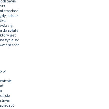
 podstawie
uszą
ni standard
gdy jedna z
dku.
awia się
m do spłaty
tóry jest
na życie. W
nawet przede
go w
umienie
od
no
dą się
ystnym
ezpieczyć