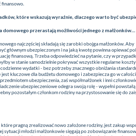
 finansowo.
padków, które wskazują wyraźnie, dlaczego warto być ubezp
a domowego przerastają możliwości jednego z małżonków…
owego najczęściej składają się zarobki obojga małżonków. Aby
być głównym ubezpieczonym i na jaką kwotę powinna opiewać pol
uację finansową. Trzeba odpowiedzieć na pytanie, czy w przypadk
yłby w stanie samodzielnie pokrywać wszystkie regularne koszty
codzienne wydatki - bez potrzeby znacznego obniżania standardu
 jest kluczowe dla budżetu domowego i zabezpiecza go w całości
 przedmiotem ubezpieczenia, zaś współmałżonek i inni członkowie
iadczenie ubezpieczeniowe odegra swoją rolę - wypełni powstałą
ebny pozostałym członkom rodziny na przystosowanie się do zais
które pragną zrealizować nowo założone rodziny, jest zakup wsp
ej sytuacji młodzi małżonkowie sięgają po zobowiązanie finansowe