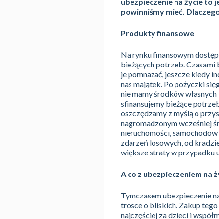
ubezpieczenie na życie to 
powinniśmy mieć. Dlaczego
Produkty finansowe
Na rynku finansowym dostępn
bieżących potrzeb. Czasami 
je pomnażać, jeszcze kiedy i
nas majątek. Po pożyczki się
nie mamy środków własnych 
sfinansujemy bieżące potrzeb
oszczędzamy z myślą o przys
nagromadzonym wcześniej śro
nieruchomości, samochodów 
zdarzeń losowych, od kradzie
większe straty w przypadku u
A co z ubezpieczeniem na ż
Tymczasem ubezpieczenie na 
trosce o bliskich. Zakup teg
najczęściej za dzieci i wspó