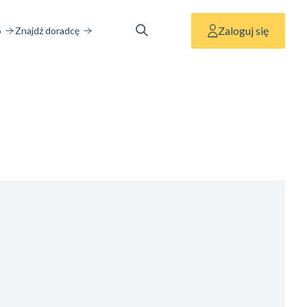
Zaloguj się
o
Znajdź doradcę