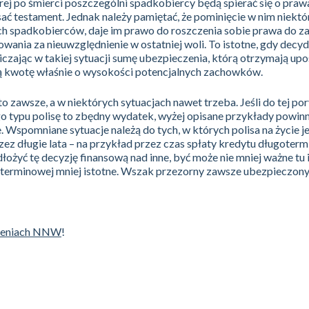
órej po śmierci poszczególni spadkobiercy będą spierać się o praw
sać testament. Jednak należy pamiętać, że pominięcie w nim niektó
 spadkobierców, daje im prawo do roszczenia sobie prawa do z
wania za nieuwzględnienie w ostatniej woli. To istotne, gdy decy
iczając w takiej sytuacji sumę ubezpieczenia, którą otrzymają upo
 kwotę właśnie o wysokości potencjalnych zachowków.
o zawsze, a w niektórych sytuacjach nawet trzeba. Jeśli do tej po
ego typu polisę to zbędny wydatek, wyżej opisane przykłady powin
 Wspomniane sytuacje należą do tych, w których polisa na życie j
ez długie lata – na przykład przez czas spłaty kredytu długoter
łożyć tę decyzję finansową nad inne, być może nie mniej ważne tu i
terminowej mniej istotne. Wszak przezorny zawsze ubezpieczony
zeniach NNW
!