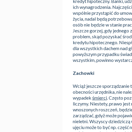
kredyt hipoteczny. Banki, ud
ich wynagrodzenia. Najczęśc
wspólnie przystąpić do umowy
życia, nadal będą potrzebowa
osób nie będzie w stanie pr
Jeszcze gorzej, gdy jednego
problem, skąd pozyskać środk
kredytu hipotecznego. Niesp
dla wszystkich dachem nad g
powyższym przypadku świadcz
wszystkim, powinno wystarcz
Zachowki
Wciąż jeszcze sporządzanie te
obecności urzędnika, nie na
wypadek
śmierci
. Często poz
liczymy. Niestety, prawo jes
wnoszonych roszczeń, będzie
zarządzać, gdyż może pojawić
nieletni. Wszyscy dziedzicz
ujęciu może to być np. część