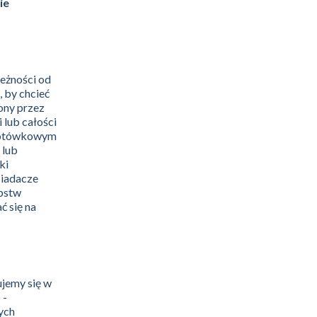
ie
eżności od
 by chcieć
ony przez
 lub całości
 gotówkowym
 lub
ki
siadacze
ępstw
ć się na
ujemy się w
 -
rych