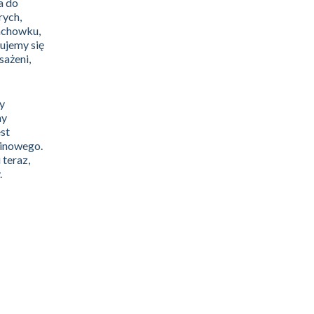
a do
rych,
achowku,
dujemy się
sażeni,
ry
ny
est
minowego.
 teraz,
.