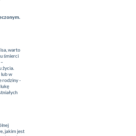
ieczonym.
isa, warto
u śmierci
 –
 życia.
 lub w
 rodziny -
 lukę
tniałych
ólnej
, jakim jest