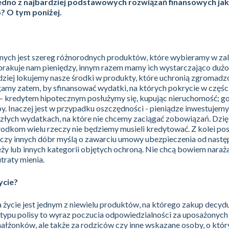
jedno z najbardziej podstawowych rozwiązań finansowych jak
? O tym poniżej.
ych jest szereg różnorodnych produktów, które wybieramy w zal
brakuje nam pieniędzy, innym razem mamy ich wystarczająco dużo,
ndziej lokujemy nasze środki w produkty, które uchronią zgromadz
gamy zatem, by sfinansować wydatki, na których pokrycie w części
– kredytem hipotecznym posłużymy się, kupując nieruchomość;
y. Inaczej jest w przypadku oszczędności - pieniądze inwestujemy
złych wydatkach, na które nie chcemy zaciągać zobowiązań. Dzię
dkom wielu rzeczy nie będziemy musieli kredytować. Z kolei po
czy innych dóbr myślą o zawarciu umowy ubezpieczenia od nast
ży lub innych kategorii objętych ochroną. Nie chcą bowiem naraża
traty mienia.
ycie?
życie jest jednym z niewielu produktów, na którego zakup decyd
o typu polisy to wyraz poczucia odpowiedzialności za uposażonych
łmałżonków, ale także za rodziców czy inne wskazane osoby, o któ