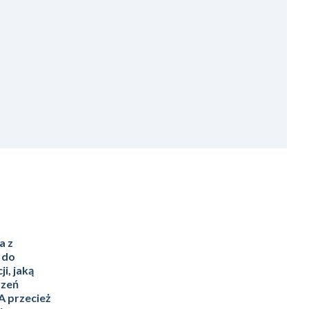
a z
 do
i, jaką
rzeń
A przecież