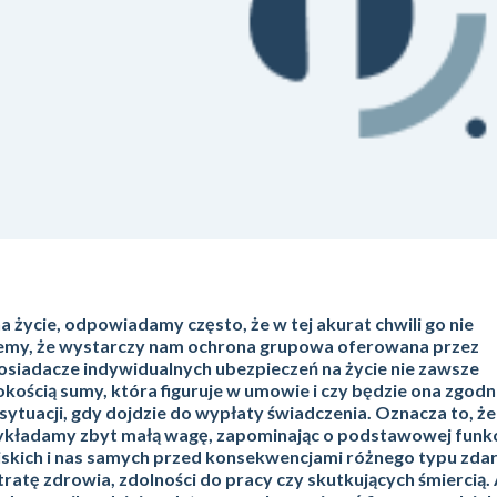
a życie, odpowiadamy często, że w tej akurat chwili go nie
jemy, że wystarczy nam ochrona grupowa oferowana przez
osiadacze indywidualnych ubezpieczeń na życie nie zawsze
ością sumy, która figuruje w umowie i czy będzie ona zgodn
sytuacji, gdy dojdzie do wypłaty świadczenia. Oznacza to, że
zykładamy zbyt małą wagę, zapominając o podstawowej funkcj
liskich i nas samych przed konsekwencjami różnego typu zda
atę zdrowia, zdolności do pracy czy skutkujących śmiercią. 