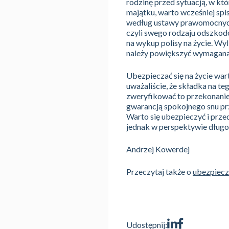
rodzinę przed sytuacją, w kt
majątku, warto wcześniej spi
według ustawy prawomocnych
czyli swego rodzaju odszkodo
na wykup polisy na życie. Wyl
należy powiększyć wymaganą
Ubezpieczać się na życie wart
uważaliście, że składka na t
zweryfikować to przekonanie.
gwarancją spokojnego snu prz
Warto się ubezpieczyć i przed
jednak w perspektywie długo
Andrzej Kowerdej
Przeczytaj także o
ubezpiec
Udostępnij: