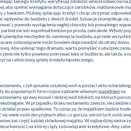
zielając takiego kredytu, weryfikują zdolność wnioskodawców na
iej, aby spełnić wymagania dotyczące zarobków, małżonkowie m
 z bankiem. Później, spłacając kredyt i chcąc utrzymać odpowied
ć wpływów do budżetu z dwóch źródeł. Sytuacja skomplikuje się, 
acować z powodu wystąpienia nagłej choroby lub poważnego wypa
 z partnerów lub współmałżonków po prostu zabraknie. Wtedy poj
i pieniężne niezbędne do zamknięcia budżetu, a przede wszystki
łacane zobowiązanie może bowiem doprowadzić do utraty domu, k
łową. Aby uniknąć tego dramatu, warto pomyśleć o ubezpieczeniu 
enie nie tylko powinno pokrywać lukę w budżecie, ale także, a 
yć na całościową spłatę kredytu hipotecznego.
stamentu, czyli spisanie ostatniej woli w postaci aktu notarialne
leży do popularnych form rozporządzanie własnym
majątkiem
na
ostawiamy sprawy losowi i dobrej woli bliskich, na których poroz
t nieubłagane. W przypadku braku testamentu zawsze, niezależnie 
 działać prawo spadkowe. To oznacza, że majątkiem będzie trud
 się wiele osób decyzyjnych albo, co gorsza, wśród tych osób znaj
ą wówczas część każdej składowej majątku. W najbardziej niekorz
 nieruchomości, na której ciąży zobowiązanie kredytowe. Aby zab