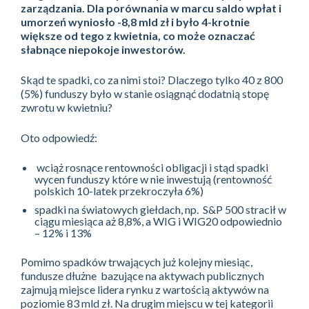
zarządzania. Dla porównania w marcu saldo wpłat i
umorzeń wyniosło -8,8 mld zł i było 4-krotnie
większe od tego z kwietnia, co może oznaczać
słabnące niepokoje inwestorów.
Skąd te spadki, co za nimi stoi? Dlaczego tylko 40 z 800
(5%) funduszy było w stanie osiągnąć dodatnią stopę
zwrotu w kwietniu?
Oto odpowiedź:
wciąż rosnące rentowności obligacji i stąd spadki
wycen funduszy które w nie inwestują (rentowność
polskich 10-latek przekroczyła 6%)
spadki na światowych giełdach, np. S&P 500 stracił w
ciągu miesiąca aż 8,8%, a WIG i WIG20 odpowiednio
– 12% i 13%
Pomimo spadków trwających już kolejny miesiąc,
fundusze dłużne bazujące na aktywach publicznych
zajmują miejsce lidera rynku z wartością aktywów na
poziomie 83 mld zł. Na drugim miejscu w tej kategorii