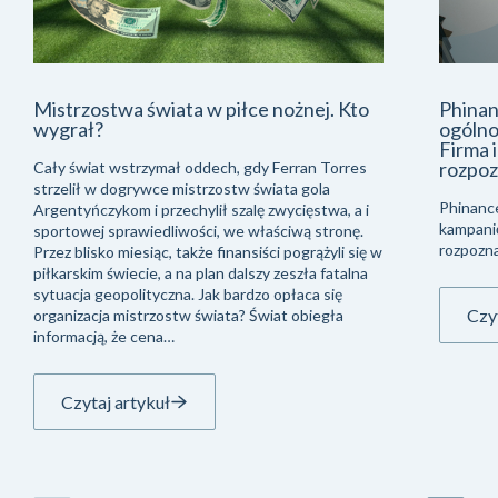
Mistrzostwa świata w piłce nożnej. Kto
Phinan
wygrał?
ogólno
Firma 
rozpoz
Cały świat wstrzymał oddech, gdy Ferran Torres
strzelił w dogrywce mistrzostw świata gola
Phinanc
Argentyńczykom i przechylił szalę zwycięstwa, a i
kampani
sportowej sprawiedliwości, we właściwą stronę.
rozpozna
Przez blisko miesiąc, także finansiści pogrążyli się w
piłkarskim świecie, a na plan dalszy zeszła fatalna
sytuacja geopolityczna. Jak bardzo opłaca się
Czyt
organizacja mistrzostw świata? Świat obiegła
informacją, że cena…
Czytaj artykuł