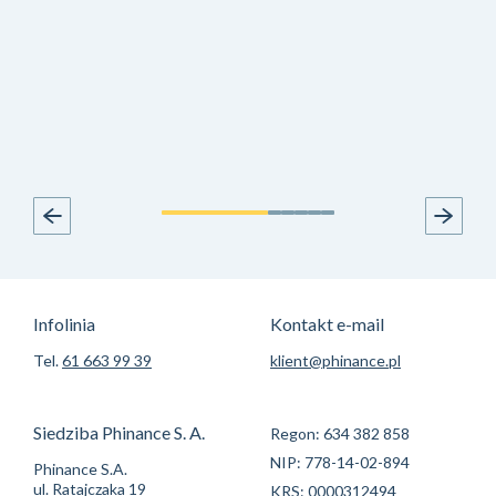
Infolinia
Kontakt e-mail
Tel.
61 663 99 39
klient@phinance.pl
Siedziba Phinance S. A.
Regon: 634 382 858
NIP: 778-14-02-894
Phinance S.A.
ul. Ratajczaka 19
KRS: 0000312494