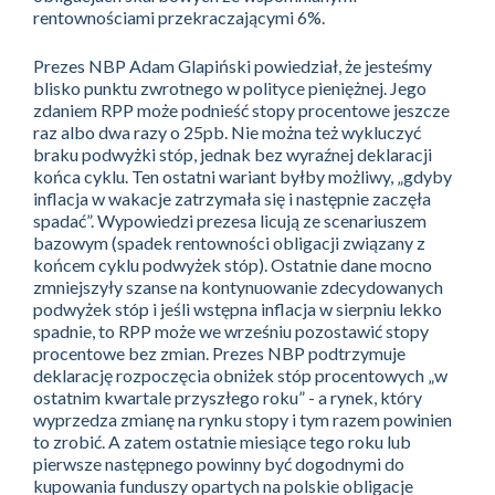
rentownościami przekraczającymi 6%.
Prezes NBP Adam Glapiński powiedział, że jesteśmy
blisko punktu zwrotnego w polityce pieniężnej. Jego
zdaniem RPP może podnieść stopy procentowe jeszcze
raz albo dwa razy o 25pb. Nie można też wykluczyć
braku podwyżki stóp, jednak bez wyraźnej deklaracji
końca cyklu. Ten ostatni wariant byłby możliwy, „gdyby
inflacja w wakacje zatrzymała się i następnie zaczęła
spadać”. Wypowiedzi prezesa licują ze scenariuszem
bazowym (spadek rentowności obligacji związany z
końcem cyklu podwyżek stóp). Ostatnie dane mocno
zmniejszyły szanse na kontynuowanie zdecydowanych
podwyżek stóp i jeśli wstępna inflacja w sierpniu lekko
spadnie, to RPP może we wrześniu pozostawić stopy
procentowe bez zmian. Prezes NBP podtrzymuje
deklarację rozpoczęcia obniżek stóp procentowych „w
ostatnim kwartale przyszłego roku” - a rynek, który
wyprzedza zmianę na rynku stopy i tym razem powinien
to zrobić. A zatem ostatnie miesiące tego roku lub
pierwsze następnego powinny być dogodnymi do
kupowania funduszy opartych na polskie obligacje