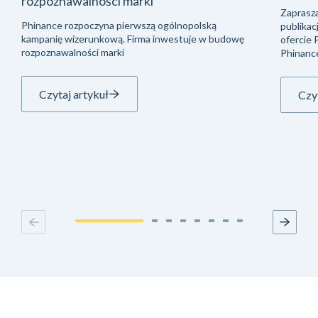
rozpoznawalności marki
Zaprasza
Phinance rozpoczyna pierwszą ogólnopolską
publikac
kampanię wizerunkową. Firma inwestuje w budowę
ofercie
rozpoznawalności marki
Phinanc
Czytaj artykuł
Czyt