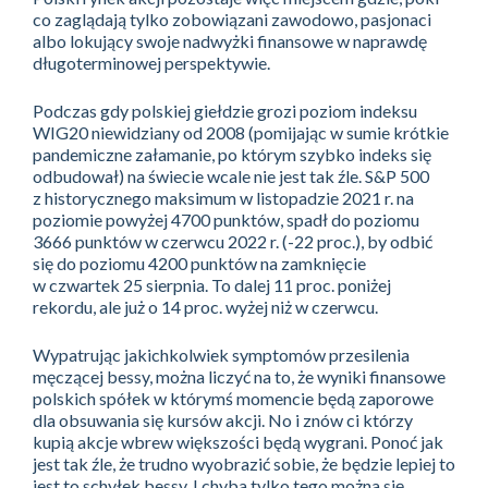
co zaglądają tylko zobowiązani zawodowo, pasjonaci
albo lokujący swoje nadwyżki finansowe w naprawdę
długoterminowej perspektywie.
Podczas gdy polskiej giełdzie grozi poziom indeksu
WIG20 niewidziany od 2008 (pomijając w sumie krótkie
pandemiczne załamanie, po którym szybko indeks się
odbudował) na świecie wcale nie jest tak źle. S&P 500
z historycznego maksimum w listopadzie 2021 r. na
poziomie powyżej 4700 punktów, spadł do poziomu
3666 punktów w czerwcu 2022 r. (-22 proc.), by odbić
się do poziomu 4200 punktów na zamknięcie
w czwartek 25 sierpnia. To dalej 11 proc. poniżej
rekordu, ale już o 14 proc. wyżej niż w czerwcu.
Wypatrując jakichkolwiek symptomów przesilenia
męczącej bessy, można liczyć na to, że wyniki finansowe
polskich spółek w którymś momencie będą zaporowe
dla obsuwania się kursów akcji. No i znów ci którzy
kupią akcje wbrew większości będą wygrani. Ponoć jak
jest tak źle, że trudno wyobrazić sobie, że będzie lepiej to
jest to schyłek bessy. I chyba tylko tego można się