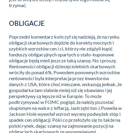
trzymać.
OBLIGACJE
Poprzedni komentarz kończył się nadzieją, że na rynku
obligacji skarbowych dojdzie do korekty mocnych i
szybkich wzrostów cen i ci, którzy nie zdążyli kupić
funduszy obligacyjnych opartych o stało-kuponowe
obligacje będą mieli jeszcze taką szansę. No i proszę.
Rentowności obligacji dziesięcioletnich skarbowych
wróciły do ponad 6%. Powodem ponownych wzrostów
rentowności była interpretacja przez inwestorów
danych z USA, które choć mieszane, wskazują jednak, że
gospodarka tam słabnie mniej niż się obawiano i jej
perspektywy są lepsze niż w Europie. To może
podtrzymywać w FOMC pogląd, że należy pozostać
skupionym na walce z inflacją. Jastrzębi ton J.Powella w
Jackson Hole wywołał wzrost wyceny podwyżek stóp i
spadek cen obligacji. Póki co przełożyło się to także na
polski rynek, dając szansę na zajmowanie pozycji na
obligacjach skarbowych ze wspomnianymi