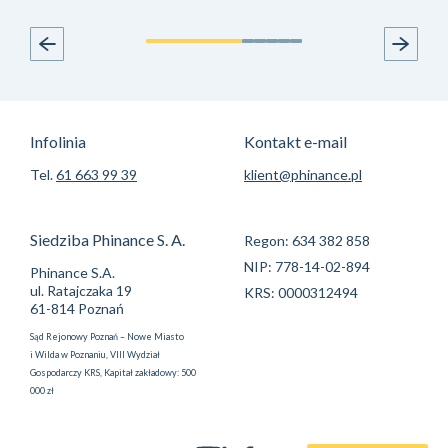
Infolinia
Kontakt e-mail
Tel.
61 663 99 39
klient@phinance.pl
Siedziba Phinance S. A.
Regon: 634 382 858
NIP: 778-14-02-894
Phinance S.A.
ul. Ratajczaka 19
KRS: 0000312494
61-814 Poznań
Sąd Rejonowy Poznań – Nowe Miasto
i Wilda w Poznaniu, VIII Wydział
Gospodarczy KRS, Kapitał zakładowy: 500
000 zł