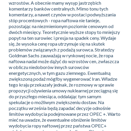
wzrostów. A obecnie mamy wysyp jastrzębich
komentarzy banków centralnych. Mimo tonu tych
komentarzy, a nawet czynów w postaci podwyższania
stóp procentowych - ropa naftowa nie tanieje,
pozostając na niezmienionym poziomie cenowym od
dwóch miesięcy. Teoretycznie wyższe stopy to mniejszy
popyt na ten surowiec i presja na spadek ceny. Wydaje
się, że wysoka cenę ropa utrzymuje się na skutek
problemów związanych z podażą surowca. Stratedzy
Goldman Sachs zauważają w rynkowej nocie, że ropa
naftowa nadal może dążyć do wzrostów cen, zwłaszcza
w obliczu niedoborów innych surowców
energetycznych, w tym gazu ziemnego. Ewentualną
zwiększoną podaż mógłby wygenerować Iran. Władze
tego kraju przekazały jednak, że rozmowy w sprawie
propozycji ożywienia umowy nuklearnej przeciągną się
do przyszłego miesiąca, oddalając tym samym
spekulacje o możliwym zwiększeniu dostaw. Na
początku września będą zapadać decyzje odnośnie
limitów wydobycia podejmowane przez OPEC +. Warto
mieć na uwadze, że ewentualne obniżenie limitów
wydobycia ropy naftowej przez państwa OPEC+