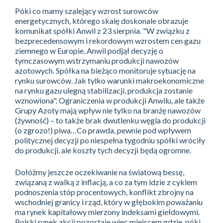
Póki co mamy szalejący wzrost surowców
energetycznych, którego skalę doskonale obrazuje
komunikat spółki Anwil z 23 sierpnia. "W związku z
bezprecedensowym i rekordowym wzrostem cen gazu
ziemnego w Europie, Anwil podjął decyzję o
tymczasowym wstrzymaniu produkcji nawozów
azotowych. Spółka na bieżąco monitoruje sytuację na
rynku surowców. Jak tylko warunki makroekonomiczne
na rynku gazu ulegną stabilizacji, produkcja zostanie
wznowiona". Ograniczenia w produkcji Anwilu, ale także
Grupy Azoty mają wpływ nie tylko na branżę nawozów
(żywność) – to także brak dwutlenku węgla do produkcji
(o zgrozo!) piwa…Co prawda, pewnie pod wpływem
politycznej decyzji po niespełna tygodniu spółki wróciły
do produkcji, ale koszty tych decyzji będą ogromne.
Dołóżmy jeszcze oczekiwanie na światową bessę,
związaną z walką z inflacją, a co za tym idzie z cyklem
podnoszenia stóp procentowych, konflikt zbrojny na
wschodniej granicy i rząd, który w głębokim poważaniu
ma rynek kapitałowy mierzony indeksami giełdowymi.
Polski rynek akcji pozostaje więc miejscem gdzie, póki