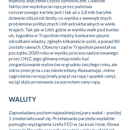
miałoby znaczenie czysto symboliczne. Obecnie
faktyczne wydobycia ropy przez państwa
rozszerzonego kartelu jest i tak aż o 2,8 mln baryłek
dziennie niższe niż limity, co wynika z wewnętrznych
problemów politycznych i infrastrukturalnych w wielu
krajach. Tak jak w Libii, gdzie w wyniku walk pod koniec
ub. tygodnia w Trypolisie między konkurencyjnymi
ośrodkami władzy, zginęło kilkanaście osób, a ponad 80
zostało rannych. Obecny rząd w Trypolisie powstał na
początku 2020 roku w wyniku procesu nadzorowanego
przez ONZ, jego główną misją miało być
zorganizowanie wyborów w grudniu zeszłego roku, ale
odroczono je na czas nieokreślony. Reasumując, mimo
zagrożenia recesją (mały popyt na ropę i spadek ceny),
wciąż dużo przemawia za wzrostem ceny ropy.
WALUTY
Zapowiadany poziom najważniejszej pary walut – poniżej
1 zmaterializował się. Przełamaniu parytetu wydatnie
pomogło wystąpienie szefa FED w Jackson Hole. Słowa
Jerome’a Powella wywarły znacznie większy efekt niż