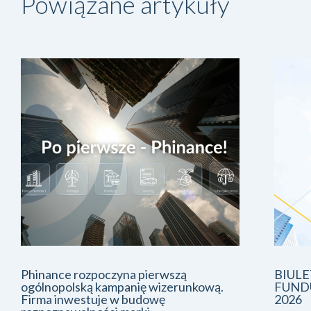
Powiązane artykuły
Phinance rozpoczyna pierwszą
BIUL
ogólnopolską kampanię wizerunkową.
FUNDU
Firma inwestuje w budowę
2026