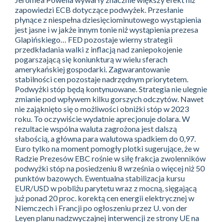
zapowiedzi ECB dotyczące podwyżek. Przesłanie
płynące z niespełna dziesięciominutowego wystąpienia
jest jasne i w jakże innym tonie niż wystąpienia prezesa
Glapińskiego… FED pozostaje wierny strategii
przedkładania walki z inflacją nad zaniepokojenie
pogarszającą się koniunkturą w wielu sferach
amerykańskiej gospodarki. Zagwarantowanie
stabilności cen pozostaje nadrzędnym priorytetem.
Podwyżki stóp będą kontynuowane. Strategia nie ulegnie
zmianie pod wpływem kilku gorszych odczytów. Nawet
nie zająknięto się o możliwości obniżki stóp w 2023
roku. To oczywiście wydatnie aprecjonuje dolara. W
rezultacie wspólna waluta zagrożona jest dalszą
słabością, a główna para walutowa spadkiem do 0,97.
Euro tylko na moment pomogły plotki sugerujące, że w
Radzie Prezesów EBC rośnie w siłę frakcja zwolenników
podwyżki stóp na posiedzeniu 8 września o więcej niż 50
punktów bazowych. Ewentualna stabilizacja kursu
EUR/USD w pobliżu parytetu wraz z mocną, sięgającą
już ponad 20 proc. korektą cen energii elektrycznej w
Niemczech i Francji po ogłoszeniu przez U. von der
Leyen planu nadzwyczajnej interwencji ze strony UE na