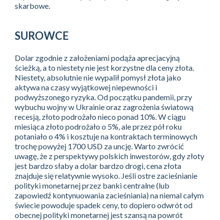
skarbowe.
SUROWCE
Dolar zgodnie z założeniami podąża aprecjacyjną
ścieżką, a to niestety nie jest korzystne dla ceny złota.
Niestety, absolutnie nie wypalił pomysł złota jako
aktywa na czasy wyjątkowej niepewności i
podwyższonego ryzyka. Od początku pandemii, przy
wybuchu wojny w Ukrainie oraz zagrożenia światową
recesją, złoto podrożało nieco ponad 10%. W ciągu
miesiąca złoto podrożało o 5%, ale przez pół roku
potaniało o 4% i kosztuje na kontraktach terminowych
trochę powyżej 1700 USD za uncję. Warto zwrócić
uwagę, że z perspektywy polskich inwestorów, gdy złoty
jest bardzo słaby a dolar bardzo drogi, cena złota
znajduje się relatywnie wysoko. Jeśli ostre zacieśnianie
polityki monetarnej przez banki centralne (lub
zapowiedź kontynuowania zacieśniania) na niemal całym
świecie powoduje spadek ceny, to dopiero odwrót od
obecnej polityki monetarnej jest szansą na powrót