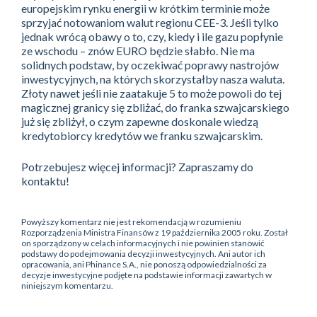
europejskim rynku energii w krótkim terminie może
sprzyjać notowaniom walut regionu CEE-3. Jeśli tylko
jednak wrócą obawy o to, czy, kiedy i ile gazu popłynie
ze wschodu – znów EURO będzie słabło. Nie ma
solidnych podstaw, by oczekiwać poprawy nastrojów
inwestycyjnych, na których skorzystałby nasza waluta.
Złoty nawet jeśli nie zaatakuje 5 to może powoli do tej
magicznej granicy się zbliżać, do franka szwajcarskiego
już się zbliżył, o czym zapewne doskonale wiedzą
kredytobiorcy kredytów we franku szwajcarskim.
Potrzebujesz więcej informacji? Zapraszamy do
kontaktu!
Powyższy komentarz nie jest rekomendacją w rozumieniu
Rozporządzenia Ministra Finansów z 19 października 2005 roku. Został
on sporządzony w celach informacyjnych i nie powinien stanowić
podstawy do podejmowania decyzji inwestycyjnych. Ani autor ich
opracowania, ani Phinance S.A., nie ponoszą odpowiedzialności za
decyzje inwestycyjne podjęte na podstawie informacji zawartych w
niniejszym komentarzu.