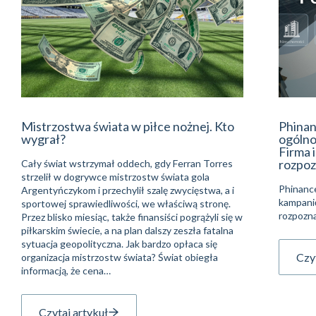
Mistrzostwa świata w piłce nożnej. Kto
Phinan
wygrał?
ogólno
Firma 
rozpoz
Cały świat wstrzymał oddech, gdy Ferran Torres
strzelił w dogrywce mistrzostw świata gola
Phinanc
Argentyńczykom i przechylił szalę zwycięstwa, a i
kampani
sportowej sprawiedliwości, we właściwą stronę.
rozpozna
Przez blisko miesiąc, także finansiści pogrążyli się w
piłkarskim świecie, a na plan dalszy zeszła fatalna
sytuacja geopolityczna. Jak bardzo opłaca się
Czyt
organizacja mistrzostw świata? Świat obiegła
informacją, że cena…
Czytaj artykuł