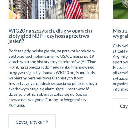
WIG20 na szczytach, dług w opałach i
Mistrz
złoty głód NBP – czy hossa przetrwa
wygra
jesień?
Cały świ
Podczas gdy polska giełda, na przekór korekcie w
strzelił
sektorze technologicznym w USA, zmierza po 19
Argentyń
latach w stronę historycznych rekordów (All Time
sportowe
High), na zapleczu rodzimego rynku finansowego
Przez bli
rozgrywa się cichy dramat. WIG20 pręży muskuły,
piłkarsk
wspierany perspektywą Osobistych Kont
sytuacja
Inwestycyjnych, jednak sytuacja na polskim długu
organiza
skarbowym staje się alarmująca – rentowność
informac
dziesięcioletnich obligacji zbliża się do 6%, co
stawia nas w ogonie Europy, za Węgrami czy
Rumunią.
Czyt
Czytaj artykuł