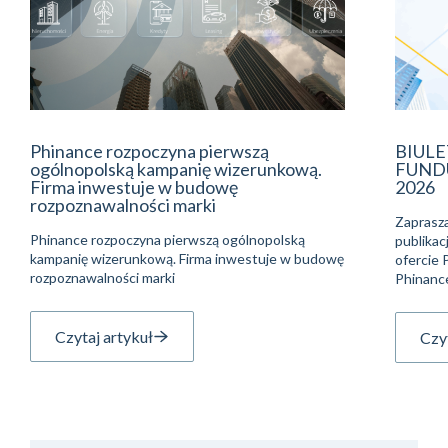
Phinance rozpoczyna pierwszą
BIUL
ogólnopolską kampanię wizerunkową.
FUNDU
Firma inwestuje w budowę
2026
rozpoznawalności marki
Zaprasza
Phinance rozpoczyna pierwszą ogólnopolską
publikac
kampanię wizerunkową. Firma inwestuje w budowę
ofercie
rozpoznawalności marki
Phinanc
Czytaj artykuł
Czyt