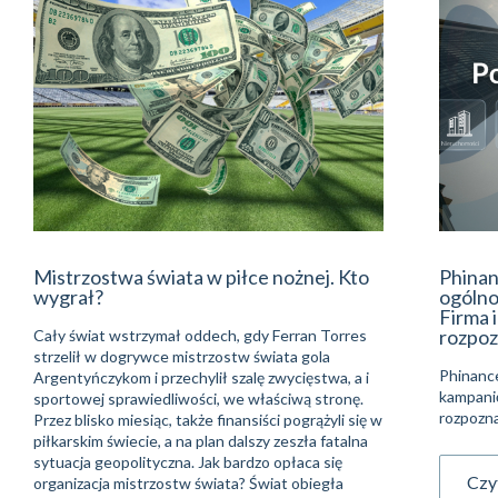
Mistrzostwa świata w piłce nożnej. Kto
Phinan
wygrał?
ogólno
Firma 
rozpoz
Cały świat wstrzymał oddech, gdy Ferran Torres
strzelił w dogrywce mistrzostw świata gola
Phinanc
Argentyńczykom i przechylił szalę zwycięstwa, a i
kampani
sportowej sprawiedliwości, we właściwą stronę.
rozpozna
Przez blisko miesiąc, także finansiści pogrążyli się w
piłkarskim świecie, a na plan dalszy zeszła fatalna
sytuacja geopolityczna. Jak bardzo opłaca się
Czyt
organizacja mistrzostw świata? Świat obiegła