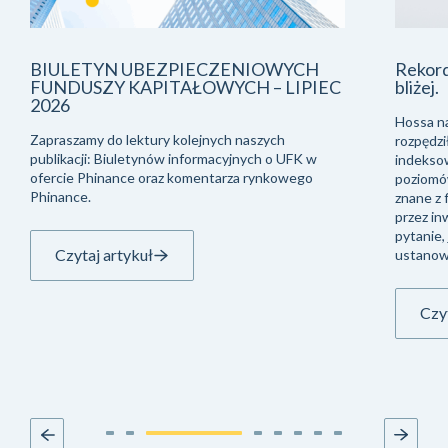
BIULETYN UBEZPIECZENIOWYCH
Rekor
FUNDUSZY KAPITAŁOWYCH – LIPIEC
bliżej.
2026
Hossa na
Zapraszamy do lektury kolejnych naszych
rozpędzi
publikacji: Biuletynów informacyjnych o UFK w
indeksow
ofercie Phinance oraz komentarza rynkowego
poziomów
Phinance.
znane z 
przez in
pytanie, 
Czytaj artykuł
ustanow
Czyt