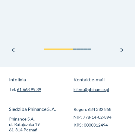
Infolinia
Kontakt e-mail
Tel.
61 663 99 39
klient@phinance.pl
Siedziba Phinance S. A.
Regon: 634 382 858
NIP: 778-14-02-894
Phinance S.A.
ul. Ratajczaka 19
KRS: 0000312494
61-814 Poznań