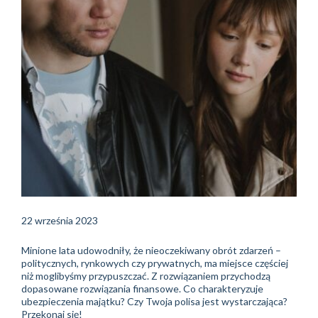
22 września 2023
Minione lata udowodniły, że nieoczekiwany obrót zdarzeń –
politycznych, rynkowych czy prywatnych, ma miejsce częściej
niż moglibyśmy przypuszczać. Z rozwiązaniem przychodzą
dopasowane rozwiązania finansowe. Co charakteryzuje
ubezpieczenia majątku? Czy Twoja polisa jest wystarczająca?
Przekonaj się!