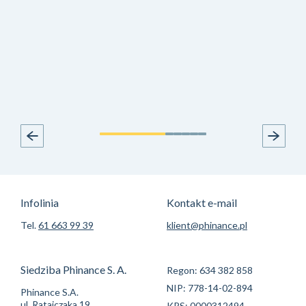
Infolinia
Kontakt e-mail
Tel.
61 663 99 39
klient@phinance.pl
Siedziba Phinance S. A.
Regon: 634 382 858
NIP: 778-14-02-894
Phinance S.A.
ul. Ratajczaka 19
KRS: 0000312494