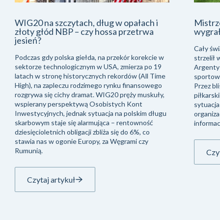
WIG20 na szczytach, dług w opałach i
Mistrz
złoty głód NBP – czy hossa przetrwa
wygra
jesień?
Cały świ
Podczas gdy polska giełda, na przekór korekcie w
strzelił
sektorze technologicznym w USA, zmierza po 19
Argentyń
latach w stronę historycznych rekordów (All Time
sportowe
High), na zapleczu rodzimego rynku finansowego
Przez bli
rozgrywa się cichy dramat. WIG20 pręży muskuły,
piłkarsk
wspierany perspektywą Osobistych Kont
sytuacja
Inwestycyjnych, jednak sytuacja na polskim długu
organiza
skarbowym staje się alarmująca – rentowność
informac
dziesięcioletnich obligacji zbliża się do 6%, co
stawia nas w ogonie Europy, za Węgrami czy
Rumunią.
Czyt
Czytaj artykuł