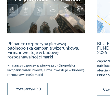
Phinance rozpoczyna pierwszą
BIUL
ogólnopolską kampanię wizerunkową.
FUNDU
Firma inwestuje w budowę
2026
rozpoznawalności marki
Zaprasza
Phinance rozpoczyna pierwszą ogólnopolską
publikac
kampanię wizerunkową. Firma inwestuje w budowę
ofercie
rozpoznawalności marki
Phinanc
Czytaj artykuł
Czyt