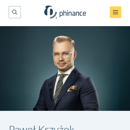
Paweł Krzyżok