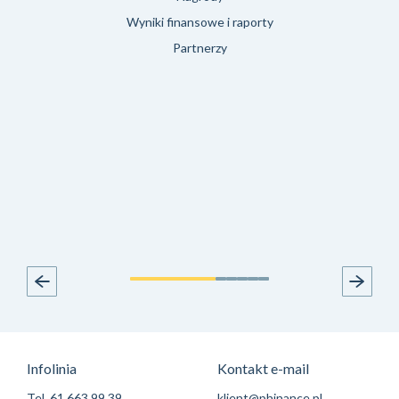
Wyniki finansowe i raporty
Partnerzy
Infolinia
Kontakt e-mail
Tel.
61 663 99 39
klient@phinance.pl