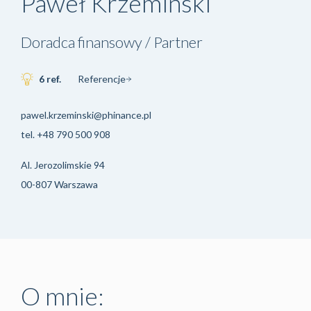
Paweł Krzemiński
Doradca finansowy / Partner
6 ref.
Referencje
pawel.krzeminski@phinance.pl
tel.
+48 790 500 908
Al. Jerozolimskie 94
00-807 Warszawa
O mnie: