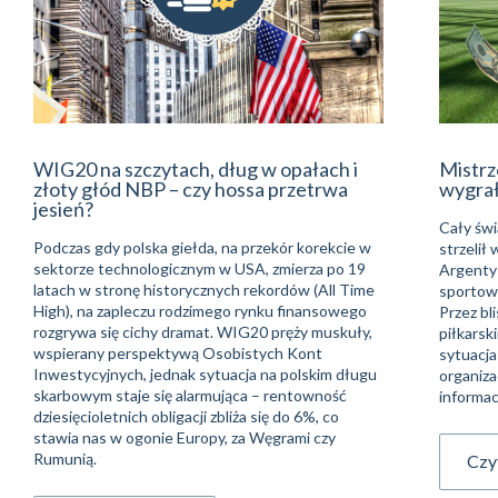
WIG20 na szczytach, dług w opałach i
Mistrz
złoty głód NBP – czy hossa przetrwa
wygra
jesień?
Cały świ
Podczas gdy polska giełda, na przekór korekcie w
strzelił
sektorze technologicznym w USA, zmierza po 19
Argentyń
latach w stronę historycznych rekordów (All Time
sportowe
High), na zapleczu rodzimego rynku finansowego
Przez bli
rozgrywa się cichy dramat. WIG20 pręży muskuły,
piłkarsk
wspierany perspektywą Osobistych Kont
sytuacja
Inwestycyjnych, jednak sytuacja na polskim długu
organiza
skarbowym staje się alarmująca – rentowność
informac
dziesięcioletnich obligacji zbliża się do 6%, co
stawia nas w ogonie Europy, za Węgrami czy
Rumunią.
Czyt