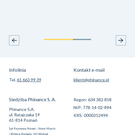
Infolinia
Kontakt e-mail
Tel.
61 663 99 39
klient@phinance.pl
Siedziba Phinance S. A.
Regon: 634 382 858
NIP: 778-14-02-894
Phinance S.A.
ul. Ratajczaka 19
KRS: 0000312494
61-814 Poznań
Sąd Rejonowy Poznań – Nowe Miasto
i Wilda w Poznaniu, VIII Wydział