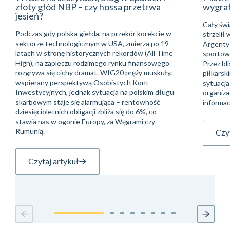
złoty głód NBP – czy hossa przetrwa
wygra
jesień?
Cały świ
Podczas gdy polska giełda, na przekór korekcie w
strzelił
sektorze technologicznym w USA, zmierza po 19
Argentyń
latach w stronę historycznych rekordów (All Time
sportowe
High), na zapleczu rodzimego rynku finansowego
Przez bli
rozgrywa się cichy dramat. WIG20 pręży muskuły,
piłkarsk
wspierany perspektywą Osobistych Kont
sytuacja
Inwestycyjnych, jednak sytuacja na polskim długu
organiza
skarbowym staje się alarmująca – rentowność
informac
dziesięcioletnich obligacji zbliża się do 6%, co
stawia nas w ogonie Europy, za Węgrami czy
Rumunią.
Czyt
Czytaj artykuł