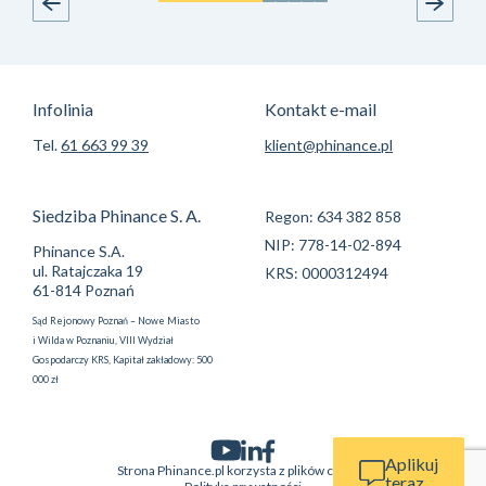
Infolinia
Kontakt e-mail
Tel.
61 663 99 39
klient@phinance.pl
Siedziba Phinance S. A.
Regon: 634 382 858
NIP: 778-14-02-894
Phinance S.A.
ul. Ratajczaka 19
KRS: 0000312494
61-814 Poznań
Sąd Rejonowy Poznań – Nowe Miasto
i Wilda w Poznaniu, VIII Wydział
Gospodarczy KRS, Kapitał zakładowy: 500
000 zł
Aplikuj
Strona Phinance.pl korzysta z plików cookie.
teraz