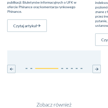
publikacji: Biuletynów informacyjnych o UFK w
indeksow
ofercie Phinance oraz komentarza rynkowego
poziomów
Phinance.
znane z 
przez in
pytanie, 
Czytaj artykuł
ustanow
Czyt
Zobacz również