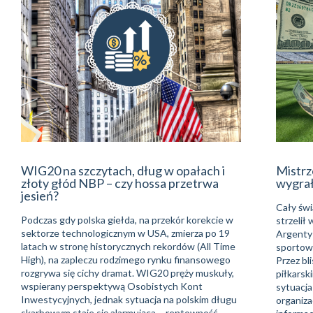
WIG20 na szczytach, dług w opałach i
Mistrz
złoty głód NBP – czy hossa przetrwa
wygra
jesień?
Cały świ
Podczas gdy polska giełda, na przekór korekcie w
strzelił
sektorze technologicznym w USA, zmierza po 19
Argentyń
latach w stronę historycznych rekordów (All Time
sportowe
High), na zapleczu rodzimego rynku finansowego
Przez bli
rozgrywa się cichy dramat. WIG20 pręży muskuły,
piłkarsk
wspierany perspektywą Osobistych Kont
sytuacja
Inwestycyjnych, jednak sytuacja na polskim długu
organiza
skarbowym staje się alarmująca – rentowność