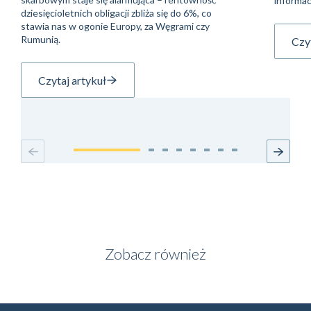
informac
dziesięcioletnich obligacji zbliża się do 6%, co
stawia nas w ogonie Europy, za Węgrami czy
Rumunią.
Czyt
Czytaj artykuł
Zobacz również