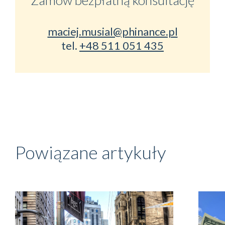
Zamów bezpłatną konsultację
maciej.musial@phinance.pl
tel.
+48 511 051 435
Powiązane artykuły