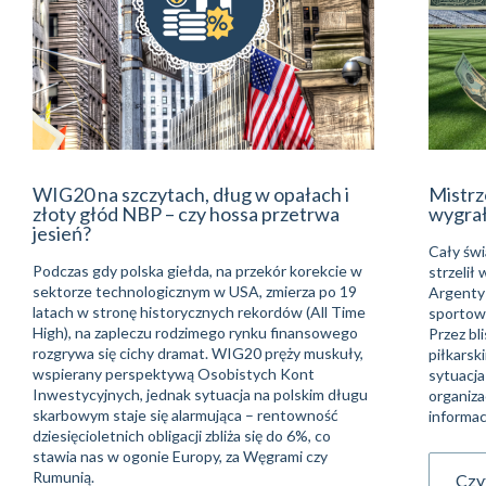
WIG20 na szczytach, dług w opałach i
Mistrz
złoty głód NBP – czy hossa przetrwa
wygra
jesień?
Cały świ
Podczas gdy polska giełda, na przekór korekcie w
strzelił
sektorze technologicznym w USA, zmierza po 19
Argentyń
latach w stronę historycznych rekordów (All Time
sportowe
High), na zapleczu rodzimego rynku finansowego
Przez bli
rozgrywa się cichy dramat. WIG20 pręży muskuły,
piłkarsk
wspierany perspektywą Osobistych Kont
sytuacja
Inwestycyjnych, jednak sytuacja na polskim długu
organiza
skarbowym staje się alarmująca – rentowność
informac
dziesięcioletnich obligacji zbliża się do 6%, co
stawia nas w ogonie Europy, za Węgrami czy
Rumunią.
Czyt