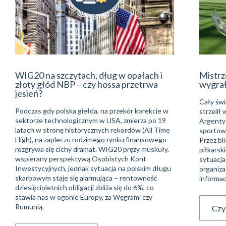
WIG20 na szczytach, dług w opałach i
Mistrz
złoty głód NBP – czy hossa przetrwa
wygra
jesień?
Cały świ
Podczas gdy polska giełda, na przekór korekcie w
strzelił
sektorze technologicznym w USA, zmierza po 19
Argentyń
latach w stronę historycznych rekordów (All Time
sportowe
High), na zapleczu rodzimego rynku finansowego
Przez bli
rozgrywa się cichy dramat. WIG20 pręży muskuły,
piłkarsk
wspierany perspektywą Osobistych Kont
sytuacja
Inwestycyjnych, jednak sytuacja na polskim długu
organiza
skarbowym staje się alarmująca – rentowność
informac
dziesięcioletnich obligacji zbliża się do 6%, co
stawia nas w ogonie Europy, za Węgrami czy
Rumunią.
Czyt