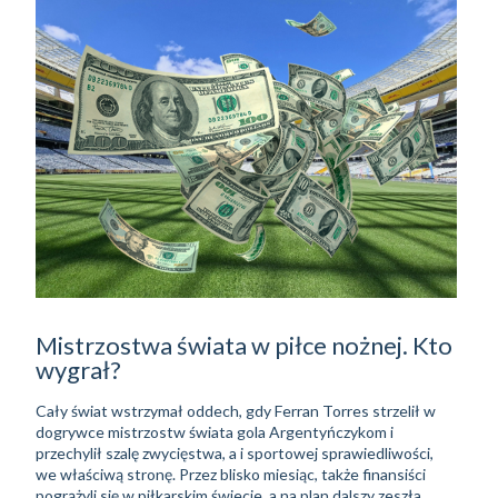
Mistrzostwa świata w piłce nożnej. Kto
wygrał?
Cały świat wstrzymał oddech, gdy Ferran Torres strzelił w
dogrywce mistrzostw świata gola Argentyńczykom i
przechylił szalę zwycięstwa, a i sportowej sprawiedliwości,
we właściwą stronę. Przez blisko miesiąc, także finansiści
pogrążyli się w piłkarskim świecie, a na plan dalszy zeszła