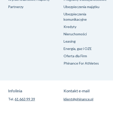
Partnerzy
Ubezpieczenia majątku
Ubezpieczenia
komunikacyjne
Kredyty
Nieruchomości
Leasing
Energia, gaz i OZE
Oferta dla Firm
Phinance For Athletes
Infolinia
Kontakt e-mail
Tel.
61 663 99 39
klient@phinance.pl