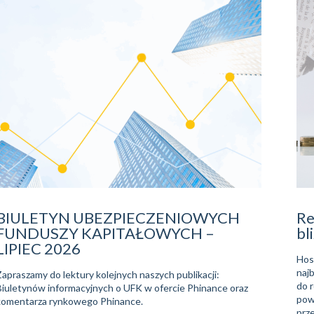
BIULETYN UBEZPIECZENIOWYCH
Re
FUNDUSZY KAPITAŁOWYCH –
bli
LIPIEC 2026
Hoss
naj
Zapraszamy do lektury kolejnych naszych publikacji:
do 
Biuletynów informacyjnych o UFK w ofercie Phinance oraz
pow
komentarza rynkowego Phinance.
prze