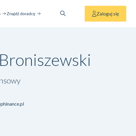
Zaloguj się
o
Znajdź doradcę
 Broniszewski
ansowy
phinance.pl