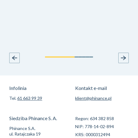
Infolinia
Kontakt e-mail
Tel.
61 663 99 39
klient@phinance.pl
Siedziba Phinance S. A.
Regon: 634 382 858
NIP: 778-14-02-894
Phinance S.A.
ul. Ratajczaka 19
KRS: 0000312494