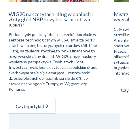
WIG20 na szczytach, dług w opałach i
Mistrz
złoty głód NBP – czy hossa przetrwa
wygra
jesień?
Cały świ
Podczas gdy polska giełda, na przekór korekcie w
strzelił
sektorze technologicznym w USA, zmierza po 19
Argentyń
latach w stronę historycznych rekordów (All Time
sportowe
High), na zapleczu rodzimego rynku finansowego
Przez bli
rozgrywa się cichy dramat. WIG20 pręży muskuły,
piłkarsk
wspierany perspektywą Osobistych Kont
sytuacja
Inwestycyjnych, jednak sytuacja na polskim długu
organiza
skarbowym staje się alarmująca – rentowność
informac
dziesięcioletnich obligacji zbliża się do 6%, co
stawia nas w ogonie Europy, za Węgrami czy
Rumunią.
Czyt
Czytaj artykuł