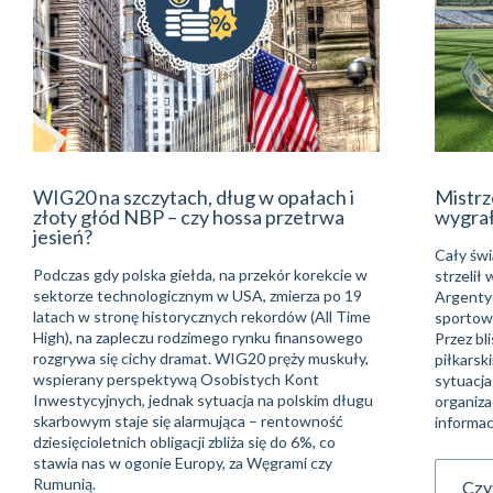
WIG20 na szczytach, dług w opałach i
Mistrz
złoty głód NBP – czy hossa przetrwa
wygra
jesień?
Cały świ
Podczas gdy polska giełda, na przekór korekcie w
strzelił
sektorze technologicznym w USA, zmierza po 19
Argentyń
latach w stronę historycznych rekordów (All Time
sportowe
High), na zapleczu rodzimego rynku finansowego
Przez bli
rozgrywa się cichy dramat. WIG20 pręży muskuły,
piłkarsk
wspierany perspektywą Osobistych Kont
sytuacja
Inwestycyjnych, jednak sytuacja na polskim długu
organiza
skarbowym staje się alarmująca – rentowność
informac
dziesięcioletnich obligacji zbliża się do 6%, co
stawia nas w ogonie Europy, za Węgrami czy
Rumunią.
Czyt