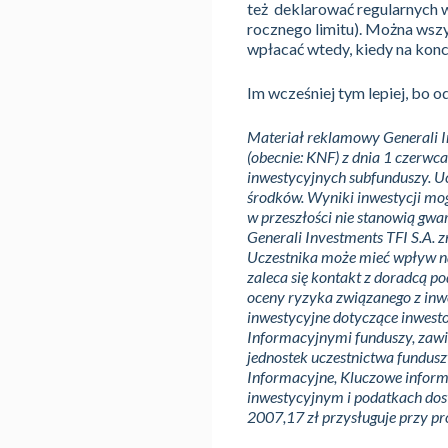
też deklarować regularnych w
rocznego limitu). Można wszy
wpłacać wtedy, kiedy na konci
Im wcześniej tym lepiej, bo o
Materiał reklamowy Generali In
(obecnie: KNF) z dnia 1 czerwc
inwestycyjnych subfunduszy. Uc
środków. Wyniki inwestycji mog
w przeszłości nie stanowią gwar
Generali Investments TFI S.A.
Uczestnika może mieć wpływ n
zaleca się kontakt z doradcą p
oceny ryzyka związanego z inwe
inwestycyjne dotyczące inwest
Informacyjnymi funduszy, zawi
jednostek uczestnictwa fundusz
Informacyjne, Kluczowe informa
inwestycyjnym i podatkach dost
2007,17 zł przysługuje przy p