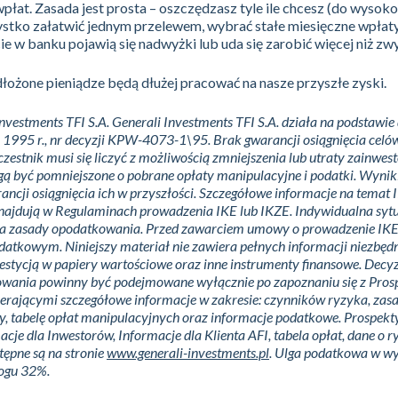
płat. Zasada jest prosta – oszczędzasz tyle ile chcesz (do wysoko
stko załatwić jednym przelewem, wybrać stałe miesięczne wpłaty
e w banku pojawią się nadwyżki lub uda się zarobić więcej niż zwy
dłożone pieniądze będą dłużej pracować na nasze przyszłe zyski.
vestments TFI S.A. Generali Investments TFI S.A. działa na podstawi
a 1995 r., nr decyzji KPW-4073-1\95. Brak gwarancji osiągnięcia celó
zestnik musi się liczyć z możliwością zmniejszenia lub utraty zainwe
ą być pomniejszone o pobrane opłaty manipulacyjne i podatki. Wyniki
ancji osiągnięcia ich w przyszłości. Szczegółowe informacje na temat 
 znajdują w Regulaminach prowadzenia IKE lub IKZE. Indywidualna syt
a zasady opodatkowania. Przed zawarciem umowy o prowadzenie IKE
odatkowym. Niniejszy materiał nie zawiera pełnych informacji niezbęd
stycją w papiery wartościowe oraz inne instrumenty finansowe. Decyz
owania powinny być podejmowane wyłącznie po zapoznaniu się z Pro
erającymi szczegółowe informacje w zakresie: czynników ryzyka, zas
y, tabelę opłat manipulacyjnych oraz informacje podatkowe. Prospekt
cje dla Inwestorów, Informacje dla Klienta AFI, tabela opłat, dane o 
ępne są na stronie
www.generali-investments.pl
. Ulga podatkowa w w
rogu 32%.