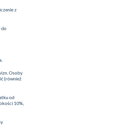
czenie z
ę do
a.
wizn. Osoby
ić (również
atku od
okości 10%,
by