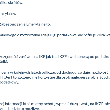
kilka skrótów.
erytalne.
Zabezpieczenia Emerytalnego.
inowego oszczędzania i dają ulgi podatkowe, ale różni je kilka w
czędności zarówno na IKE jak i na IKZE zwolnione są od podatk
elki.
żna w kolejnych latach odliczać od dochodu, co daje możliwość
. Jest to szczególnie korzystne dla osób najlepiej zarabiających,
 podatkowy.
zej informacji ktoś miałby ochotę wpłacić dużą kwotę na IKZE, aby
ty nie będzie to możliwe.