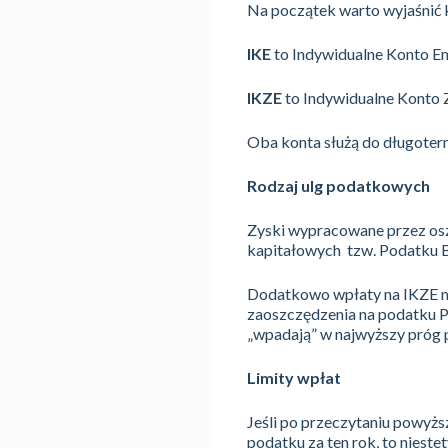
Na początek warto wyjaśnić 
IKE
to Indywidualne Konto Em
IKZE
to Indywidualne Konto 
Oba konta służą do długoterm
Rodzaj ulg podatkowych
Zyski wypracowane przez osz
kapitałowych tzw. Podatku B
Dodatkowo wpłaty na IKZE mo
zaoszczędzenia na podatku PIT
„wpadają” w najwyższy próg
Limity wpłat
Jeśli po przeczytaniu powyżs
podatku za ten rok, to nieste