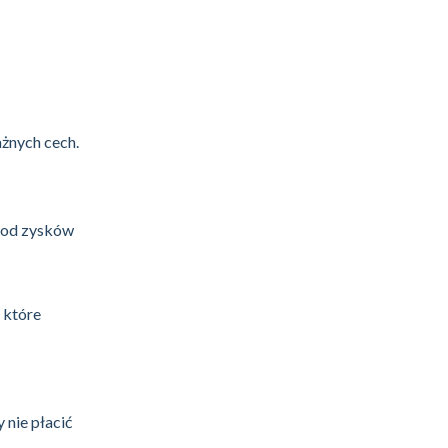
ażnych cech.
u od zysków
 które
 nie płacić