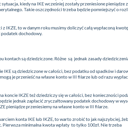
sytuacja, kiedy na IKE wcześniej zostały przeniesione pieniądze z
ytalnego. Takie oszczędności trzeba będzie pomniejszyć o rozli
i z IKZE, to w danym roku musimy doliczyć całą wypłaconą kwot
ić podatek dochodowy.
u kontach są dziedziczone. Różne są jednak zasady dziedziczeni
e IKE są dziedziczone w całości, bez podatku od spadków i daro
mogą je przenieść na własne konto w III filarze lub od razu wypłac
 koncie IKZE też dziedziczy się w całości, bez konieczności pod
 będzie jednak zapłacić zryczałtowany podatek dochodowy w wys
E pieniądze przeniesiemy na własne konto w III filarze.
warciem konta IKE lub IKZE, to warto zrobić to jak najszybciej, że
. Pierwsza minimalna kwota wpłaty to tylko 100zł. Nie trzeba