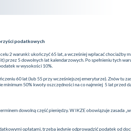
orzyści podatkowych
celu 2 warunki: ukończyć 65 lat, a wcześniej wpłacać chociażby m
mit) przez 5 dowolnych lat kalendarzowych. Po spełnieniu tych wa
 podatek w wysokości 10%.
czeniu 60 lat (lub 55 przy wcześniejszej emeryturze). Znów tu zas
e minimum 50% kwoty oszczędności na co najmniej 5 lat przed d
terminem dowolną część pieniędzy. W IKZE obowiązuje zasada „
 dodatkowymi opłatami, trzeba jedynie odprowadzić podatek od d