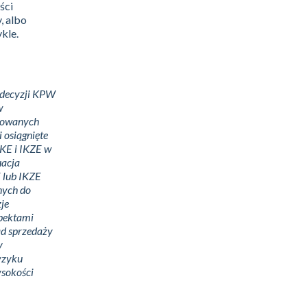
ści
, albo
kle.
e decyzji KPW
w
stowanych
 osiągnięte
IKE i IKZE w
uacja
 lub IKZE
nych do
je
spektami
ad sprzedaży
y
ryzyku
ysokości