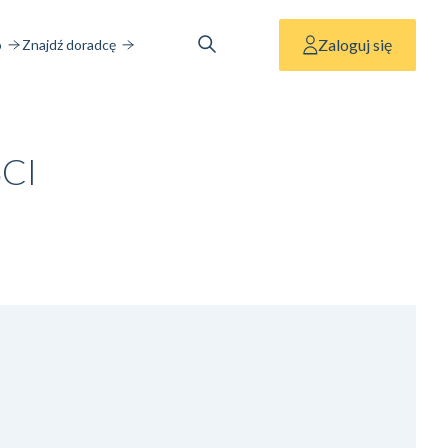
Zaloguj się
o
Znajdź doradcę
CI