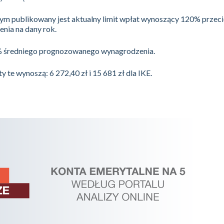
m publikowany jest aktualny limit wpłat wynoszący 120% przec
nia na dany rok.
0% średniego prognozowanego wynagrodzenia.
y te wynoszą: 6 272,40 zł i 15 681 zł dla IKE.