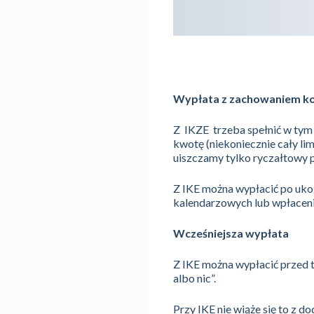
Wypłata z zachowaniem k
Z IKZE trzeba spełnić w tym 
kwotę (niekoniecznie cały li
uiszczamy tylko ryczałtowy
Z IKE można wypłacić po ukoń
kalendarzowych lub wpłaceni
Wcześniejsza wypłata
Z IKE można wypłacić przed 
albo nic”.
Przy IKE nie wiąże się to z