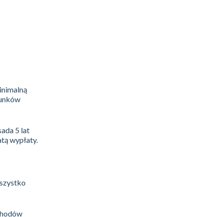
inimalną
runków
ada 5 lat
atą wypłaty.
wszystko
ochodów