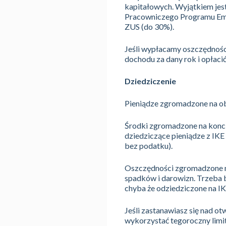
kapitałowych. Wyjątkiem jest 
Pracowniczego Programu Emer
ZUS (do 30%).
Jeśli wypłacamy oszczędnośc
dochodu za dany rok i opłac
Dziedziczenie
Pieniądze zgromadzone na ob
Środki zgromadzone na konci
dziedziczące pieniądze z IKE 
bez podatku).
Oszczędności zgromadzone na
spadków i darowizn. Trzeba
chyba że odziedziczone na IKZ
Jeśli zastanawiasz się nad ot
wykorzystać tegoroczny limit