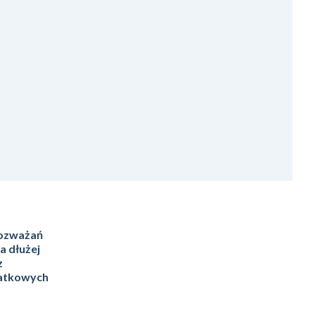
rozważań
a dłużej
z
datkowych