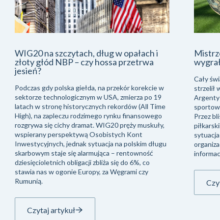
WIG20 na szczytach, dług w opałach i
Mistrz
złoty głód NBP – czy hossa przetrwa
wygra
jesień?
Cały świ
Podczas gdy polska giełda, na przekór korekcie w
strzelił
sektorze technologicznym w USA, zmierza po 19
Argentyń
latach w stronę historycznych rekordów (All Time
sportowe
High), na zapleczu rodzimego rynku finansowego
Przez bli
rozgrywa się cichy dramat. WIG20 pręży muskuły,
piłkarsk
wspierany perspektywą Osobistych Kont
sytuacja
Inwestycyjnych, jednak sytuacja na polskim długu
organiza
skarbowym staje się alarmująca – rentowność
informac
dziesięcioletnich obligacji zbliża się do 6%, co
stawia nas w ogonie Europy, za Węgrami czy
Rumunią.
Czyt
Czytaj artykuł