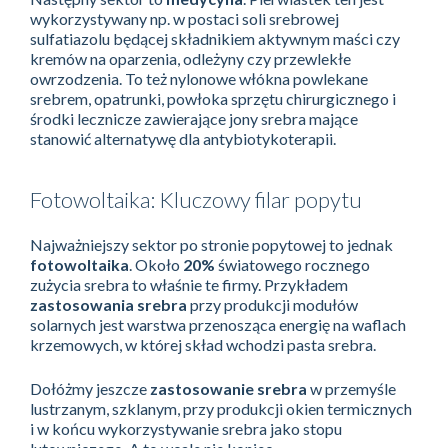
wykorzystywany np. w postaci soli srebrowej
sulfatiazolu będącej składnikiem aktywnym maści czy
kremów na oparzenia, odleżyny czy przewlekłe
owrzodzenia. To też nylonowe włókna powlekane
srebrem, opatrunki, powłoka sprzętu chirurgicznego i
środki lecznicze zawierające jony srebra mające
stanowić alternatywę dla antybiotykoterapii.
Fotowoltaika: Kluczowy filar popytu
Najważniejszy sektor po stronie popytowej to jednak
fotowoltaika
. Około
20%
światowego rocznego
zużycia srebra to właśnie te firmy. Przykładem
zastosowania srebra
przy produkcji modułów
solarnych jest warstwa przenosząca energię na waflach
krzemowych, w której skład wchodzi pasta srebra.
Dołóżmy jeszcze
zastosowanie srebra
w przemyśle
lustrzanym, szklanym, przy produkcji okien termicznych
i w końcu wykorzystywanie srebra jako stopu