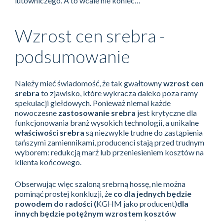
lutowniczego. A to wcale nie koniec…
Wzrost cen srebra -
podsumowanie
Należy mieć świadomość, że tak gwałtowny
wzrost cen
srebra
to zjawisko, które wykracza daleko poza ramy
spekulacji giełdowych. Ponieważ niemal każde
nowoczesne
zastosowanie srebra
jest krytyczne dla
funkcjonowania branż wysokich technologii, a unikalne
właściwości srebra
są niezwykle trudne do zastąpienia
tańszymi zamiennikami, producenci stają przed trudnym
wyborem: redukcją marż lub przeniesieniem kosztów na
klienta końcowego.
Obserwując więc szaloną srebrną hossę, nie można
pominąć prostej konkluzji, że
co dla jednych będzie
powodem do radości (
KGHM jako producent)
dla
innych będzie potężnym wzrostem kosztów