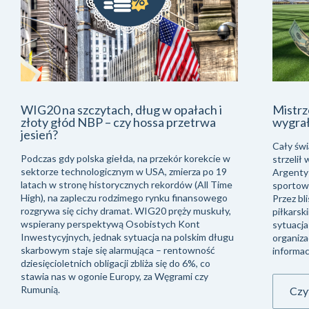
WIG20 na szczytach, dług w opałach i
Mistrz
złoty głód NBP – czy hossa przetrwa
wygra
jesień?
Cały świ
Podczas gdy polska giełda, na przekór korekcie w
strzelił
sektorze technologicznym w USA, zmierza po 19
Argentyń
latach w stronę historycznych rekordów (All Time
sportowe
High), na zapleczu rodzimego rynku finansowego
Przez bli
rozgrywa się cichy dramat. WIG20 pręży muskuły,
piłkarsk
wspierany perspektywą Osobistych Kont
sytuacja
Inwestycyjnych, jednak sytuacja na polskim długu
organiza
skarbowym staje się alarmująca – rentowność
informac
dziesięcioletnich obligacji zbliża się do 6%, co
stawia nas w ogonie Europy, za Węgrami czy
Rumunią.
Czyt