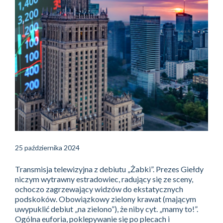
25 października 2024
Transmisja telewizyjna z debiutu „Żabki”. Prezes Giełdy
niczym wytrawny estradowiec, radujący się ze sceny,
ochoczo zagrzewający widzów do ekstatycznych
podskoków. Obowiązkowy zielony krawat (mającym
uwypuklić debiut „na zielono”), że niby cyt. „mamy to!”.
Ogólna euforia, poklepywanie się po plecach i