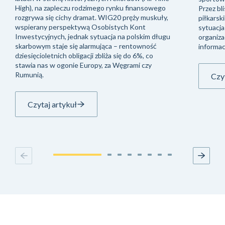
High), na zapleczu rodzimego rynku finansowego
Przez bli
rozgrywa się cichy dramat. WIG20 pręży muskuły,
piłkarsk
wspierany perspektywą Osobistych Kont
sytuacja
Inwestycyjnych, jednak sytuacja na polskim długu
organiza
skarbowym staje się alarmująca – rentowność
informac
dziesięcioletnich obligacji zbliża się do 6%, co
stawia nas w ogonie Europy, za Węgrami czy
Rumunią.
Czyt
Czytaj artykuł