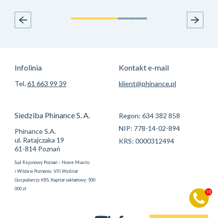
Infolinia
Kontakt e-mail
Tel.
61 663 99 39
klient@phinance.pl
Siedziba Phinance S. A.
Regon: 634 382 858
NIP: 778-14-02-894
Phinance S.A.
ul. Ratajczaka 19
KRS: 0000312494
61-814 Poznań
Sąd Rejonowy Poznań – Nowe Miasto
i Wilda w Poznaniu, VIII Wydział
Gospodarczy KRS, Kapitał zakładowy: 500
000 zł