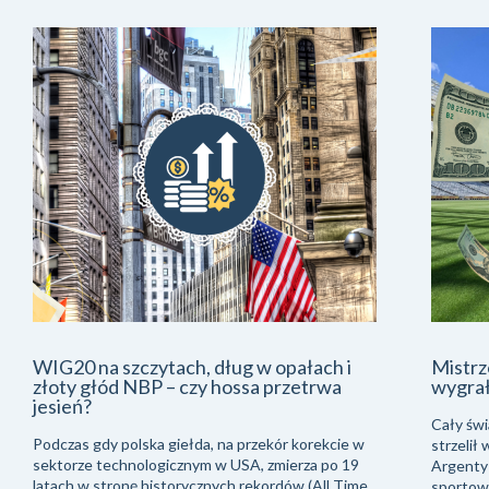
WIG20 na szczytach, dług w opałach i
Mistrz
złoty głód NBP – czy hossa przetrwa
wygra
jesień?
Cały świ
Podczas gdy polska giełda, na przekór korekcie w
strzelił
sektorze technologicznym w USA, zmierza po 19
Argentyń
latach w stronę historycznych rekordów (All Time
sportowe