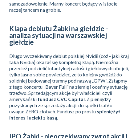
samozadowolenie. Marny koncert będący w istocie
raczej tańcem na grobie.
Klapa debiutu Żabki na giełdzie -
analiza sytuacji na warszawskiej
giełdzie
Długo wyczekiwany debiut polskiej Nvidii (coż - jaki kraj
taka Nvidia) okazał się kompletną klapą. Nie można
przecież podzielić infantylnej radości giełdowych oficjeli,
tylko jasno sobie powiedzieć, że to kolejny gwóźdź do
solidniej budowanej trumny pod nazwą „GPW”. Zstąpmy
z tego koncertu „Bayer Full” na ziemię i oceńmy sytuację
trzeźwo. Sprzedającym akcje był właściciel, czyli
amerykański
fundusz CVC Capital
. Z pieniędzy
pozyskanych ze sprzedaży akcji, do spółki trafiło –
uwaga: ZERO złotych. Fundusz po prostu
spieniężył
interes i uciekł z kasą.
IPO Żabki - nieoczekiwany zwrot akcji i