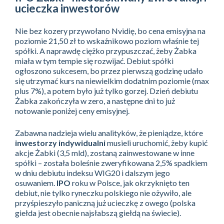
ucieczka inwestorów
Nie bez kozery przywołano Nvidię, bo cena emisyjna na
poziomie 21,50 zł to wskaźnikowo poziom właśnie tej
spółki. A naprawdę ciężko przypuszczać, żeby Żabka
miała w tym tempie się rozwijać. Debiut spółki
ogłoszono sukcesem, bo przez pierwszą godzinę udało
się utrzymać kurs na niewielkim dodatnim poziomie (max
plus 7%), a potem było już tylko gorzej. Dzień debiutu
Żabka zakończyła w zero, a następne dni to już
notowanie poniżej ceny emisyjnej.
Zabawna nadzieja wielu analityków, że pieniądze, które
inwestorzy indywidualni
musieli uruchomić, żeby kupić
akcje Żabki (3,5 mld), zostaną zainwestowane w inne
spółki – została boleśnie zweryfikowana 2,5% spadkiem
w dniu debiutu indeksu WIG20 i dalszym jego
osuwaniem.
IPO
roku w Polsce, jak okrzyknięto ten
debiut, nie tylko ryneczku polskiego nie ożywiło, ale
przyśpieszyło paniczną już ucieczkę z owego (polska
giełda jest obecnie najsłabszą giełdą na świecie).