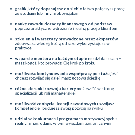
grafik, który dopasujesz do siebie
łatwo połączysz pracę
ze studiami lub innymi obowiązkami
naukę zawodu doradcy finansowego od podstaw
poprzez praktyczne wdrożenie i realną pracę z klientem
szkolenia i warsztaty prowadzone przez ekspertów
zdobywasz wiedzę, którą od razu wykorzystujesz w
praktyce
wsparcie mentora na każdym etapie
nie działasz sam –
masz kogoś, kto prowadzi Cię krok po kroku
możliwość kontynuowania współpracy po stażu
jeśli
chcesz rozwijać się dalej, masz gotową ścieżkę
różne kierunki rozwoju kariery
możesz iść w stronę
specjalizacji lub roli managerskiej
możliwość zdobycia licencji zawodowych
rozwijasz
kompetencje i budujesz swoją pozycję na rynku
udział w konkursach i programach motywacyjnych
z
realnymi nagrodami, w tym wyjazdami zagranicznymi