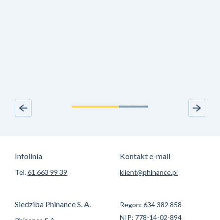
Ochrony Danych Osobowych.10. Podanie danych osobowych jest
dobrowolne, nie jest wymogiem ustawowym ani umownym, ale
bez podania danych w formularzu nie będziemy mogli zrealizować
Twojego żądania.
Infolinia
Kontakt e-mail
Tel.
61 663 99 39
klient@phinance.pl
Siedziba Phinance S. A.
Regon: 634 382 858
NIP: 778-14-02-894