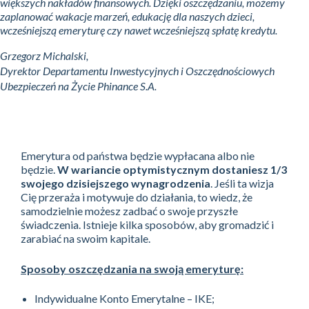
większych nakładów finansowych. Dzięki oszczędzaniu, możemy
zaplanować wakacje marzeń, edukację dla naszych dzieci,
wcześniejszą emeryturę czy nawet wcześniejszą spłatę kredytu.
Grzegorz Michalski,
Dyrektor Departamentu Inwestycyjnych i Oszczędnościowych
Ubezpieczeń na Życie Phinance S.A.
Emerytura od państwa będzie wypłacana albo nie
będzie.
W wariancie optymistycznym dostaniesz 1/3
swojego dzisiejszego wynagrodzenia
. Jeśli ta wizja
Cię przeraża i motywuje do działania, to wiedz, że
samodzielnie możesz zadbać o swoje przyszłe
świadczenia. Istnieje kilka sposobów, aby gromadzić i
zarabiać na swoim kapitale.
Sposoby oszczędzania na swoją emeryturę:
Indywidualne Konto Emerytalne – IKE;