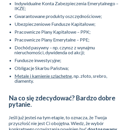
Indywidualne Konta Zabezpieczenia Emerytalnego –
IKZE;
Gwarantowane produkty oszczędnościowe;
Ubezpieczeniowe Fundusze Kapitałowe;
Pracownicze Plany Kapitałowe – PPK;
Pracownicze Plany Emerytalne – PPE;
Dochód pasywny – np. czynsz z wynajmu
nieruchomości, dywidenda od akcji;
Fundusze inwestycyjne;
Obligacje Skarbu Państwa;
Metale i kamienie szlachetne
, np. złoto, srebro,
diamenty.
Na co się zdecydować? Bardzo dobre
pytanie.
Jeśli już jesteś na tym etapie, to oznacza, że Twoja
przyszłość nie jest Ci obojętna. Wiedz, że wybór
konkretnego rozwiązania powinien być
dostosowany