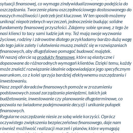
sytuacji finansowej, co wymaga zindywidualizowanego podejścia do
oszczędzania. Tworzenie planu oszczędnościowego dostosowanego do
naszych możliwości i potrzeb jest kluczowe. W ten sposób możemy
uniknąć niepotrzebnych wyrzeczeń, jednocześnie budując solidne
fundamenty finansowej przyszłości. Zdajemy sobie sprawę, z tego że
nasi klienci to tacy sami ludzie jak my. Też mają swoje wyzwania
życiowe, rodziny i zdrowotne dlatego przykładamy bardzo dużą wagę
do tego jakie zalety i ułatwienia muszą znaleźć się w rozwiązaniach
finansowych, aby długofalowo pomagać budować majątek.
W naszej ofercie są
produkty finansowe
, które są elastyczne i
dopasowane do różnorodnych wymagań klientów. Dzięki temu, każdy
może znaleźć rozwiązanie idealnie odpowiadające jego specyficznym
warunkom, co z kolei sprzyja bardziej efektywnemu oszczędzaniu i
inwestowaniu.
Nasz zespół doradców finansowych pomoże w zrozumieniu
podstawowych zasad zarządzania pieniędzmi, takich jak
budżetowanie, inwestowanie czy planowanie długoterminowe, co
pozwala na świadome podejmowanie decyzji i unikanie pułapek
finansowych.
Regularne oszczędzanie niesie ze sobą wiele korzyści. Oprócz
oczywistego zwiększenia bezpieczeństwa finansowego, daje nam
również możliwość realizacji marzeń i planów, które wymagają