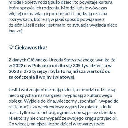
młode kobiety rodzą dużo dzieci, to powstaje kultura,
która sprzyja ich rodzeniu. Młodzi ludzie wówczas
więcej rozmawiają o potomkach i spędzają czas na
rozrywkach, które są w jakiś sposób powiązane z
dziećmi. Jeśli dzieci jest mało, to sytuacja wygląda nieco
inaczej.
💡
Ciekawostka
!
Z danych Głównego Urzędu Statystycznego wynika, że
w
2022 r. w Polsce urodziło się 305 tys. dzieci, a w
2023 r. 272 tysięcy i była to najniższa wartość od
zakończenia II wojny światowej
.
Jeśli Twoi znajomi nie mają dzieci, to młodzi rodzice są
nieco spychani na margines i wypadają z kulturowego
obiegu. Wyjście do kina, wieczorny „spontan” i wypad do
restauracji czy weekendowy wyjazd za miasto, kiedy
masz tylko na to ochotę, ograniczone są przez dziecko.
Niektórzy nie chcą wypaść ze swojego kręgu przyjaciół.
Co więcej, mniejsza liczba dzieci w towarzystwie