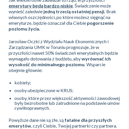
emerytury będą bardzo niskie
. Świadczenie może
wynieść zaledwie
jedną trzecią ostatniej pensji.
Brak
własnych oszczędności, po które możesz sięgnąć na
emeryturze, będzie oznaczał dla Ciebie
pogorszenie
poziomu życia.
Jarosław Oczki z Wydziału Nauk Ekonomicznych i
Zarządzania UMK w Toruniu prognozuje, że w
przyszłości nawet 50% świadczeń emerytalnych będzie
wymagało dotowania z budżetu, aby
wyrównać ich
wysokość do minimalnego poziomu.
Wsparcie
obejmie głównie:
kobiety;
osoby ubezpieczone w KRUS;
osoby, które przez większość aktywności zawodowej
były bezrobotne lub zatrudnione na podstawie umów
cywilnoprawnych.
Powyższe dane nie są złe, są
fatalne dla przyszłych
emerytów
, czyli Ciebie, Twojej partnerki czy partnera.