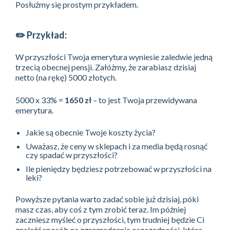
Posłużmy się prostym przykładem.
✏️ Przykład:
W przyszłości Twoja emerytura wyniesie zaledwie jedną
trzecią obecnej pensji. Załóżmy, że zarabiasz dzisiaj
netto (na rękę) 5000 złotych.
5000 x 33% =
1650 zł
– to jest Twoja przewidywana
emerytura.
Jakie są obecnie Twoje koszty życia?
Uważasz, że ceny w sklepach i za media będą rosnąć
czy spadać w przyszłości?
Ile pieniędzy będziesz potrzebować w przyszłości na
leki?
Powyższe pytania warto zadać sobie już dzisiaj, póki
masz czas, aby coś z tym zrobić teraz. Im później
zaczniesz myśleć o przyszłości, tym trudniej będzie Ci
znaleźć sposób na zgromadzenie oszczędności, które