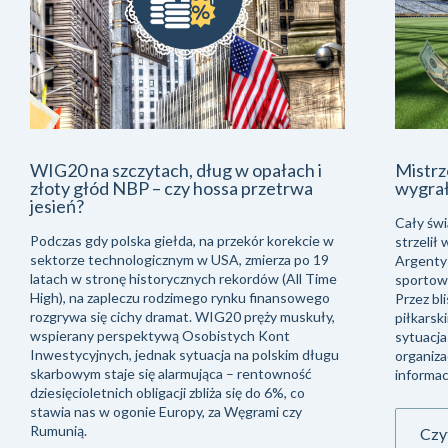
łach i
Mistrzostwa świata w piłce nożnej. Kto
etrwa
wygrał?
Cały świat wstrzymał oddech, gdy Ferran Torres
orekcie w
strzelił w dogrywce mistrzostw świata gola
za po 19
Argentyńczykom i przechylił szalę zwycięstwa, a i
(All Time
sportowej sprawiedliwości, we właściwą stronę.
ansowego
Przez blisko miesiąc, także finansiści pogrążyli się w
 muskuły,
piłkarskim świecie, a na plan dalszy zeszła fatalna
nt
sytuacja geopolityczna. Jak bardzo opłaca się
skim długu
organizacja mistrzostw świata? Świat obiegła
wność
informacją, że cena…
%, co
 czy
Czytaj artykuł