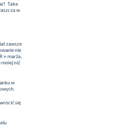
ać! Taka
łaszcza w
iał zawsze
owanie nie
R + marża,
 mniej niż
banku w
towych.
wrócić się
elu