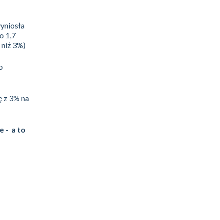
yniosła
o 1,7
 niż 3%)
o
ę z 3% na
e - a to