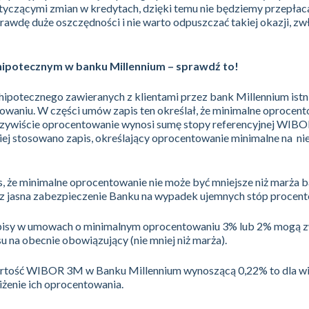
otyczącymi zmian w kredytach, dzięki temu nie będziemy przepłac
awdę duże oszczędności i nie warto odpuszczać takiej okazji, zw
hipotecznym w banku Millennium – sprawdź to!
ipotecznego zawieranych z klientami przez bank Millennium istn
waniu. W części umów zapis ten określał, że minimalne oprocent
czywiście oprocentowanie wynosi sumę stopy referencyjnej WIBO
niej stosowano zapis, określający oprocentowanie minimalne na nie
, że minimalne oprocentowanie nie może być mniejsze niż marża 
ecz jasna zabezpieczenie Banku na wypadek ujemnych stóp procen
zapisy w umowach o minimalnym oprocentowaniu 3% lub 2% mogą z
u na obecnie obowiązujący (nie mniej niż marża).
rtość WIBOR 3M w Banku Millennium wynoszącą 0,22% to dla wi
żenie ich oprocentowania.