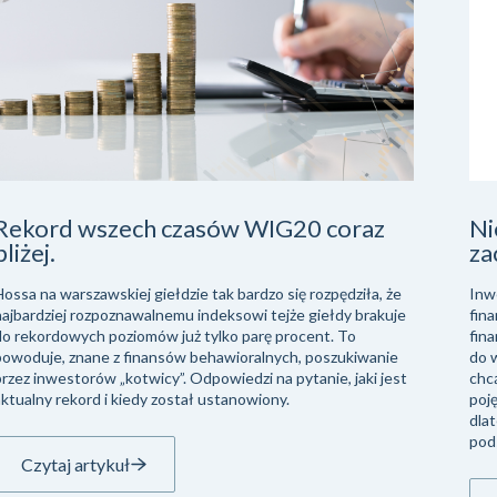
Rekord wszech czasów WIG20 coraz
Ni
bliżej.
za
Hossa na warszawskiej giełdzie tak bardzo się rozpędziła, że
Inw
najbardziej rozpoznawalnemu indeksowi tejże giełdy brakuje
fin
do rekordowych poziomów już tylko parę procent. To
fina
powoduje, znane z finansów behawioralnych, poszukiwanie
do w
przez inwestorów „kotwicy”. Odpowiedzi na pytanie, jaki jest
chcą
aktualny rekord i kiedy został ustanowiony.
poję
dla
pod
Czytaj artykuł