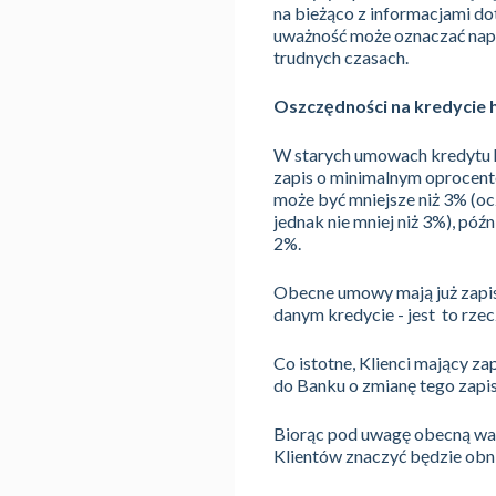
na bieżąco z informacjami d
uważność może oznaczać napr
trudnych czasach.
Oszczędności na kredycie 
W starych umowach kredytu h
zapis o minimalnym oprocento
może być mniejsze niż 3% (o
jednak nie mniej niż 3%), póź
2%.
Obecne umowy mają już zapis
danym kredycie - jest to rz
Co istotne, Klienci mający 
do Banku o zmianę tego zapis
Biorąc pod uwagę obecną wa
Klientów znaczyć będzie obni