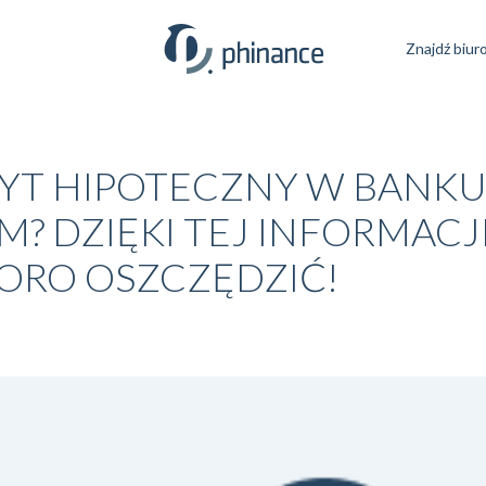
Znajdź biur
YT HIPOTECZNY W BANK
? DZIĘKI TEJ INFORMACJ
ORO OSZCZĘDZIĆ!