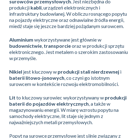
surowców przemysłowych
. Jest niezbędna do
produkcji
kabli
, urządzeń elektronicznych i
infrastruktury budowlanej. W obliczu rosnącego popytu
na pojazdy elektryczne oraz odnawialne źródła energii,
miedź staje się jeszcze bardziej pożądanym surowcem.
Aluminium
wykorzystywane jest głównie w
budownictwie
,
transporcie
oraz w produkcji sprzętu
elektronicznego. Jest metalem o szerokim zastosowaniu
w przemyśle.
Nikiel
jest kluczowy w
produkcji stali nierdzewnej
i
baterii litowo-jonowych
, co czyni go istotnym
surowcem w kontekście rozwoju elektromobilności.
Lit
to kluczowy surowiec wykorzystywany w
produkcji
baterii do pojazdów elektrycznych
, a także w
magazynowaniu energii. W miarę wzrostu popytu na
samochody elektryczne, lit staje się jednym z
najważniejszych metali przemysłowych.
Popyt na surowce przemysłowe jest silnie związany z