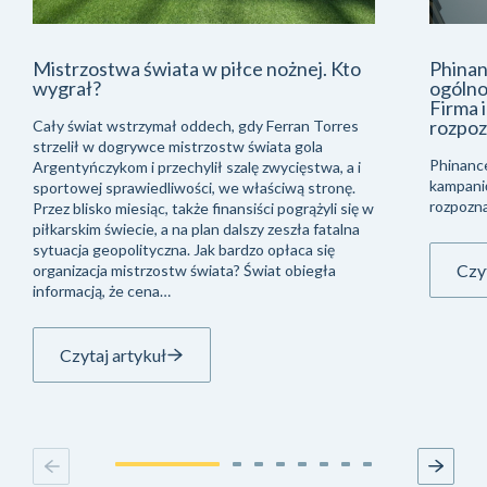
Mistrzostwa świata w piłce nożnej. Kto
Phinan
wygrał?
ogólno
Firma 
rozpoz
Cały świat wstrzymał oddech, gdy Ferran Torres
strzelił w dogrywce mistrzostw świata gola
Phinanc
Argentyńczykom i przechylił szalę zwycięstwa, a i
kampani
sportowej sprawiedliwości, we właściwą stronę.
rozpozna
Przez blisko miesiąc, także finansiści pogrążyli się w
piłkarskim świecie, a na plan dalszy zeszła fatalna
sytuacja geopolityczna. Jak bardzo opłaca się
Czyt
organizacja mistrzostw świata? Świat obiegła
informacją, że cena…
Czytaj artykuł