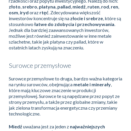
rzadkości oraz popytu inwestycyjnego. Należą do nich:
złoto
,
srebro
,
platyna
,
pallad
,
miedź
,
ruten
,
rod
,
ren
,
osm
,
iryd
oraz
rtęć
. Zdecydowana większość
inwestorów koncentruje się na
złocie i srebrze
, które są
stosunkowo
łatwe do zdobycia i przechowywania
.
Jednak dla bardziej zaawansowanych inwestorów,
możliwe jest również zainwestowanie w inne metale
szlachetne, takie jak platyna czy pallad, które w
ostatnich latach zyskują na znaczeniu.
Surowce przemysłowe
Surowce przemysłowe to druga, bardzo ważna kategoria
na rynku surowców, obejmująca
metale i minerały
,
które mają kluczowe znaczenie w produkcji
przemysłowej. Surowce te są napędzane przez popyt ze
strony przemysłu, a także przez globalne zmiany, takie
jak zielona transformacja energetyczna czy przemiany
technologiczne.
Miedź
uważana jest za jeden z
najważniejszych