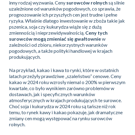
inny rodzaj wyzwania. Ceny
surowców rolnych
są silnie
uzależnione od warunków pogodowych, co sprawia, że
prognozowanie ich przyszłych cen jest trudne i pełne
ryzyka. Właśnie dlatego inwestowanie w zboża takie jak
pszenica, soja czy kukurydza wiąże się z dużą
zmiennością i nieprzewidywalnością.
Ceny tych
surowców mogą zmieniać się gwałtownie
w
zależności od zbioru, niekorzystnych warunków
pogodowych, a także polityki handlowej w krajach
produkujących.
Na przykład, kakao i kawa to rynki, które w ostatnich
latach przeżyły prawdziwe „szaleństwo” cenowe. Ceny
kakao w 2024 roku wzrosły niemal o 200% w pierwszym
kwartale, co było wynikiem zarówno problemów w
dostawach, jak i specyficznych warunków
atmosferycznych w krajach produkujących te surowce.
Choć soja i kukurydza w 2024 roku są tańsze niż rok
temu, to rynek kawy i kakao pokazuje, jak dramatyczne
zmiany cen mogą występować na rynku surowców
rolnych.