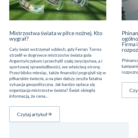
Mistrzostwa świata w piłce nożnej. Kto
Phinan
wygrał?
ogólno
Firma 
rozpoz
Cały świat wstrzymał oddech, gdy Ferran Torres
strzelił w dogrywce mistrzostw świata gola
Phinanc
Argentyńczykom i przechylił szalę zwycięstwa, a i
kampani
sportowej sprawiedliwości, we właściwą stronę.
rozpozna
Przez blisko miesiąc, także finansiści pogrążyli się w
piłkarskim świecie, a na plan dalszy zeszła fatalna
sytuacja geopolityczna. Jak bardzo opłaca się
Czyt
organizacja mistrzostw świata? Świat obiegła
informacją, że cena…
Czytaj artykuł