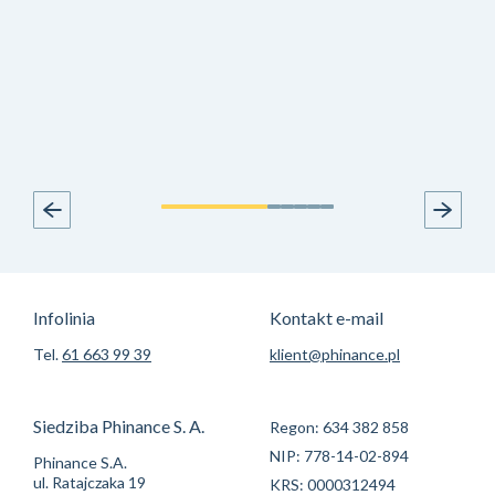
Infolinia
Kontakt e-mail
Tel.
61 663 99 39
klient@phinance.pl
Siedziba Phinance S. A.
Regon: 634 382 858
NIP: 778-14-02-894
Phinance S.A.
ul. Ratajczaka 19
KRS: 0000312494