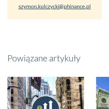
szymon.kulczycki@phinance.pl
Powiązane artykuły