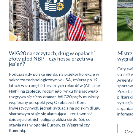
WIG20 na szczytach, dług w opałach i
Mistrz
złoty głód NBP – czy hossa przetrwa
wygra
jesień?
Cały świ
Podczas gdy polska giełda, na przekór korekcie w
strzelił
sektorze technologicznym w USA, zmierza po 19
Argentyń
latach w stronę historycznych rekordów (All Time
sportowe
High), na zapleczu rodzimego rynku finansowego
Przez bli
rozgrywa się cichy dramat. WIG20 pręży muskuły,
piłkarsk
wspierany perspektywą Osobistych Kont
sytuacja
Inwestycyjnych, jednak sytuacja na polskim długu
organiza
skarbowym staje się alarmująca – rentowność
informac
dziesięcioletnich obligacji zbliża się do 6%, co
stawia nas w ogonie Europy, za Węgrami czy
Rumunią.
Czyt