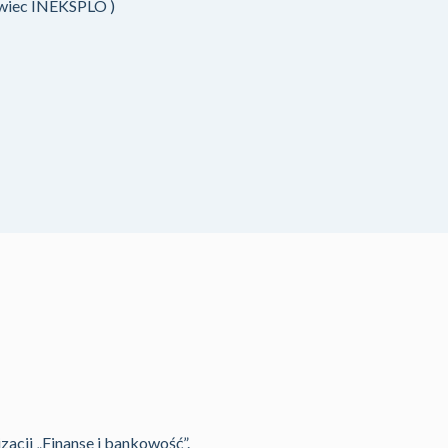
owiec INEKSPLO )
acji „Finanse i bankowość”.