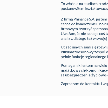
To właśnie na studiach zrod
postanowiłem kształtować 
Z firmą Phinance S.A. jeste
cenne doświadczenie u boku 
firmowym tworzyć spersonali
Uważam, że nie istnieje coś 
analizy, dlatego też w swoje
Ucząc innych sami się rozwi
kilkunastoosobowy zespół d
pełnię funkcję regionalnego 
Pomagam klientom na wielu
majątkowych/komunikacyj
są
ubezpieczenia życiowo-
Zapraszam do kontaktu i ws