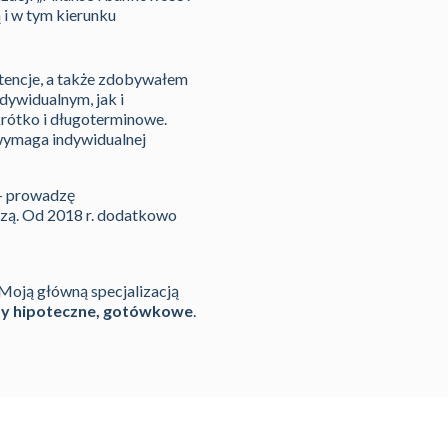
 i w tym kierunku
etencje, a także zdobywałem
dywidualnym, jak i
krótko i długoterminowe.
a wymaga indywidualnej
 – prowadzę
dzą. Od 2018 r. dodatkowo
 Moją główną specjalizacją
yty hipoteczne, gotówkowe
.