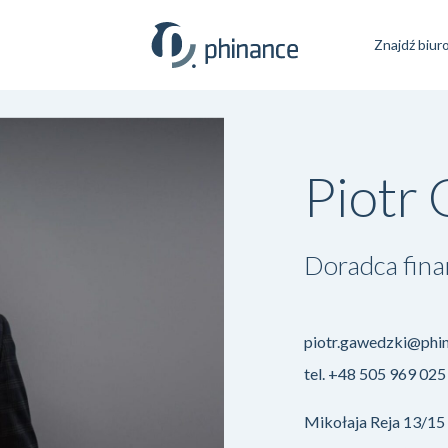
Znajdź biur
Piotr
Doradca fin
piotr.gawedzki@phin
tel.
+48 505 969 025
Mikołaja Reja 13/15