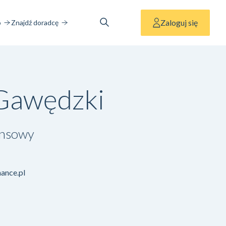
Zaloguj się
o
Znajdź doradcę
 Gawędzki
ansowy
ance.pl