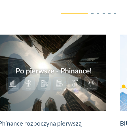
Phinance rozpoczyna pierwszą
B