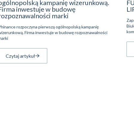
ogólnopolską kampanię wizerunkową.
F
Firma inwestuje w budowę
LI
rozpoznawalności marki
Zap
Biu
Phinance rozpoczyna pierwszą ogólnopolską kampanię
kom
wizerunkową. Firma inwestuje w budowę rozpoznawalności
marki
Czytaj artykuł