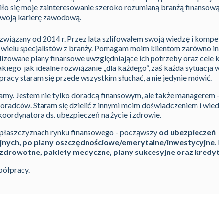
ziło się moje zainteresowanie szeroko rozumianą branżą finansową
swoją karierę zawodową.
m związany od 2014 r. Przez lata szlifowałem swoją wiedzę i komp
wielu specjalistów z branży. Pomagam moim klientom zarówno in
zowane plany finansowe uwzględniające ich potrzeby oraz cele 
takiego, jak idealne rozwiązanie „dla każdego”, zaś każda sytuacj
j pracy staram się przede wszystkim słuchać, a nie jedynie mówić.
jamy. Jestem nie tylko doradcą finansowym, ale także managerem
oradców. Staram się dzielić z innymi moim doświadczeniem i wie
koordynatora ds. ubezpieczeń na życie i zdrowie.
 płaszczyznach rynku finansowego - począwszy
od
ubezpieczeń
nych, po plany oszczędnościowe/emerytalne/inwestycyjne
.
zdrowotne, pakiety medyczne, plany sukcesyjne oraz kred
półpracy.