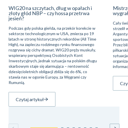
WIG20 na szczytach, dług w opałach i
Mistrz
złoty głód NBP – czy hossa przetrwa
wygra
jesień?
Cały świ
Podczas gdy polska giełda, na przekór korekcie w
strzelił
sektorze technologicznym w USA, zmierza po 19
Argentyń
latach w stronę historycznych rekordów (All Time
sportowe
High), na zapleczu rodzimego rynku finansowego
Przez bli
rozgrywa się cichy dramat. WIG20 pręży muskuły,
piłkarsk
wspierany perspektywą Osobistych Kont
sytuacja
Inwestycyjnych, jednak sytuacja na polskim długu
organiza
skarbowym staje się alarmująca – rentowność
informac
dziesięcioletnich obligacji zbliża się do 6%, co
stawia nas w ogonie Europy, za Węgrami czy
Rumunią.
Czyt
Czytaj artykuł