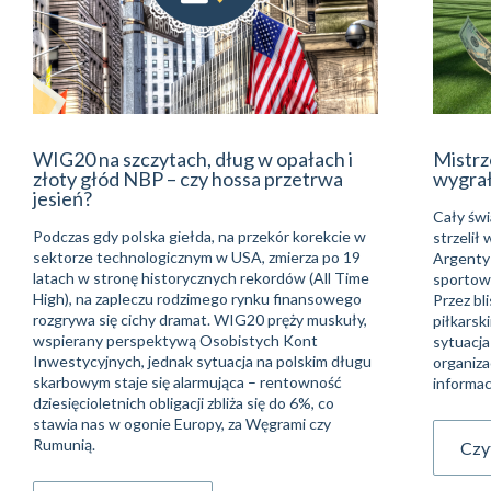
WIG20 na szczytach, dług w opałach i
Mistrz
złoty głód NBP – czy hossa przetrwa
wygra
jesień?
Cały świ
Podczas gdy polska giełda, na przekór korekcie w
strzelił
sektorze technologicznym w USA, zmierza po 19
Argentyń
latach w stronę historycznych rekordów (All Time
sportowe
High), na zapleczu rodzimego rynku finansowego
Przez bli
rozgrywa się cichy dramat. WIG20 pręży muskuły,
piłkarsk
wspierany perspektywą Osobistych Kont
sytuacja
Inwestycyjnych, jednak sytuacja na polskim długu
organiza
skarbowym staje się alarmująca – rentowność
informac
dziesięcioletnich obligacji zbliża się do 6%, co
stawia nas w ogonie Europy, za Węgrami czy
Rumunią.
Czyt