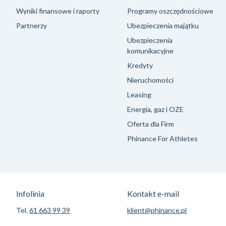
Wyniki finansowe i raporty
Programy oszczędnościowe
Partnerzy
Ubezpieczenia majątku
Ubezpieczenia
komunikacyjne
Kredyty
Nieruchomości
Leasing
Energia, gaz i OZE
Oferta dla Firm
Phinance For Athletes
Infolinia
Kontakt e-mail
Tel.
61 663 99 39
klient@phinance.pl