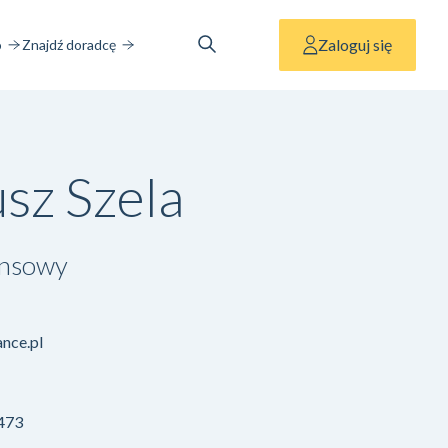
Zaloguj się
o
Znajdź doradcę
sz Szela
ansowy
nce.pl
 473