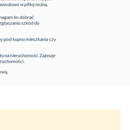
 zawodowo w piłkę nożną.
omagam im dobrać
zgłaszaniu szkód do
ny pod kupno mieszkania czy
tu na nieruchomość. Zajmuje
eruchomości.
ową.