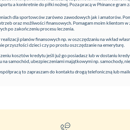
 sportu a konkretnie do piłki nożnej. Poza pracą w Phinance gram
czeniach dla sportowców zarówno zawodowych jak i amatorów. P
potrzeb oraz możliwości finansowych. Pomagam moim klientom w 
ch po zakończeniu procesu leczenia.
ealizacji planów finansowych np. w oszczędzaniu na wkład włas
 przyszłości dzieci czy po prostu oszczędzanie na emeryturę.
niu kosztów kredytu jeśli już go posiadasz lub w dostaniu kredy
ngu na samochód, ubezpieczeniami majątkowymi np. samochody, ni
 współpracą to zapraszam do kontaktu drogą telefoniczną lub mail