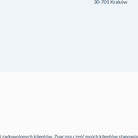
30-701 Kraków
i zadowolonych klientów. Znaczną część moich klientów stanowią