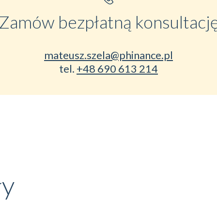
Zamów bezpłatną konsultacj
mateusz.szela@phinance.pl
tel.
+48 690 613 214
ły