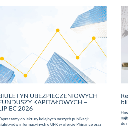
BIULETYN UBEZPIECZENIOWYCH
Re
FUNDUSZY KAPITAŁOWYCH –
bli
LIPIEC 2026
Hoss
naj
Zapraszamy do lektury kolejnych naszych publikacji:
do 
Biuletynów informacyjnych o UFK w ofercie Phinance oraz