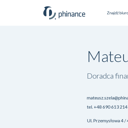
Znajdź biur
Mateu
Doradca fin
mateusz.szela@phina
tel.
+48 690 613 214
Ul. Przemysłowa 4 /