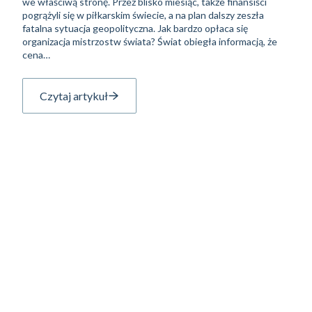
we właściwą stronę. Przez blisko miesiąc, także finansiści
pogrążyli się w piłkarskim świecie, a na plan dalszy zeszła
fatalna sytuacja geopolityczna. Jak bardzo opłaca się
organizacja mistrzostw świata? Świat obiegła informacją, że
cena…
Czytaj artykuł