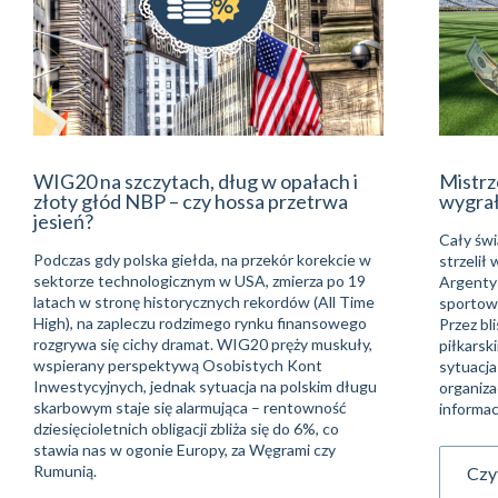
WIG20 na szczytach, dług w opałach i
Mistrz
złoty głód NBP – czy hossa przetrwa
wygra
jesień?
Cały świ
Podczas gdy polska giełda, na przekór korekcie w
strzelił
sektorze technologicznym w USA, zmierza po 19
Argentyń
latach w stronę historycznych rekordów (All Time
sportowe
High), na zapleczu rodzimego rynku finansowego
Przez bli
rozgrywa się cichy dramat. WIG20 pręży muskuły,
piłkarsk
wspierany perspektywą Osobistych Kont
sytuacja
Inwestycyjnych, jednak sytuacja na polskim długu
organiza
skarbowym staje się alarmująca – rentowność
informac
dziesięcioletnich obligacji zbliża się do 6%, co
stawia nas w ogonie Europy, za Węgrami czy
Rumunią.
Czyt