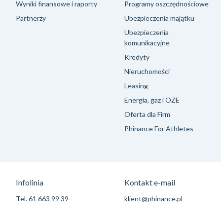
Wyniki finansowe i raporty
Programy oszczędnościowe
Partnerzy
Ubezpieczenia majątku
Ubezpieczenia
komunikacyjne
Kredyty
Nieruchomości
Leasing
Energia, gaz i OZE
Oferta dla Firm
Phinance For Athletes
Infolinia
Kontakt e-mail
Tel.
61 663 99 39
klient@phinance.pl