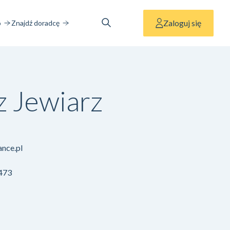
Zaloguj się
o
Znajdź doradcę
z Jewiarz
ance.pl
 473