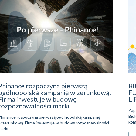
Phinance rozpoczyna pierwszą
B
ogólnopolską kampanię wizerunkową.
F
Firma inwestuje w budowę
LI
rozpoznawalności marki
Zap
Biu
Phinance rozpoczyna pierwszą ogólnopolską kampanię
kom
wizerunkową. Firma inwestuje w budowę rozpoznawalności
marki