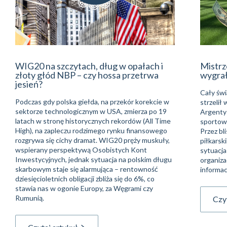
WIG20 na szczytach, dług w opałach i
Mistrz
złoty głód NBP – czy hossa przetrwa
wygra
jesień?
Cały świ
Podczas gdy polska giełda, na przekór korekcie w
strzelił
sektorze technologicznym w USA, zmierza po 19
Argentyń
latach w stronę historycznych rekordów (All Time
sportowe
High), na zapleczu rodzimego rynku finansowego
Przez bli
rozgrywa się cichy dramat. WIG20 pręży muskuły,
piłkarsk
wspierany perspektywą Osobistych Kont
sytuacja
Inwestycyjnych, jednak sytuacja na polskim długu
organiza
skarbowym staje się alarmująca – rentowność
informac
dziesięcioletnich obligacji zbliża się do 6%, co
stawia nas w ogonie Europy, za Węgrami czy
Rumunią.
Czyt