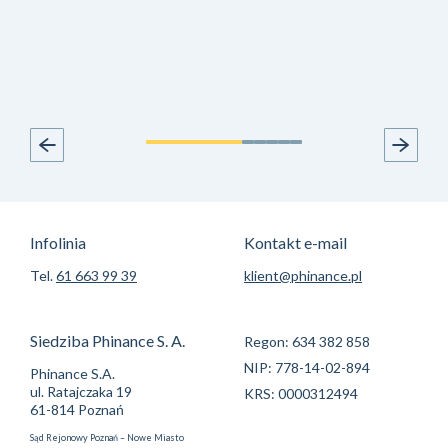
Infolinia
Kontakt e-mail
Tel.
61 663 99 39
klient@phinance.pl
Siedziba Phinance S. A.
Regon: 634 382 858
NIP: 778-14-02-894
Phinance S.A.
ul. Ratajczaka 19
KRS: 0000312494
61-814 Poznań
Sąd Rejonowy Poznań – Nowe Miasto