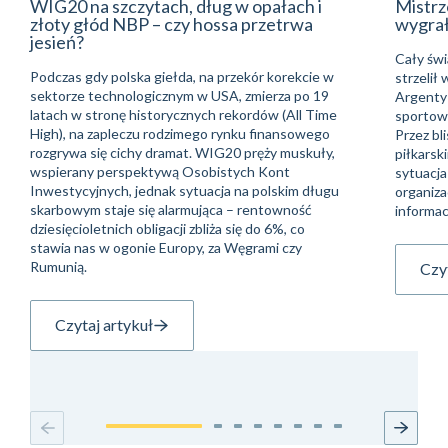
WIG20 na szczytach, dług w opałach i
Mistrz
złoty głód NBP – czy hossa przetrwa
wygra
jesień?
Cały świ
Podczas gdy polska giełda, na przekór korekcie w
strzelił
sektorze technologicznym w USA, zmierza po 19
Argentyń
latach w stronę historycznych rekordów (All Time
sportowe
High), na zapleczu rodzimego rynku finansowego
Przez bli
rozgrywa się cichy dramat. WIG20 pręży muskuły,
piłkarsk
wspierany perspektywą Osobistych Kont
sytuacja
Inwestycyjnych, jednak sytuacja na polskim długu
organiza
skarbowym staje się alarmująca – rentowność
informac
dziesięcioletnich obligacji zbliża się do 6%, co
stawia nas w ogonie Europy, za Węgrami czy
Rumunią.
Czyt
Czytaj artykuł