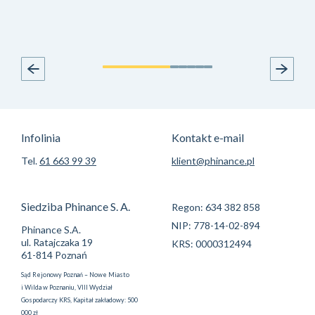
Infolinia
Kontakt e-mail
Tel.
61 663 99 39
klient@phinance.pl
Siedziba Phinance S. A.
Regon: 634 382 858
NIP: 778-14-02-894
Phinance S.A.
ul. Ratajczaka 19
KRS: 0000312494
61-814 Poznań
Sąd Rejonowy Poznań – Nowe Miasto
i Wilda w Poznaniu, VIII Wydział
Gospodarczy KRS, Kapitał zakładowy: 500
000 zł