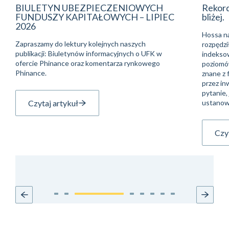
BIULETYN UBEZPIECZENIOWYCH
Rekor
FUNDUSZY KAPITAŁOWYCH – LIPIEC
bliżej.
2026
Hossa na
Zapraszamy do lektury kolejnych naszych
rozpędzi
publikacji: Biuletynów informacyjnych o UFK w
indeksow
ofercie Phinance oraz komentarza rynkowego
poziomów
Phinance.
znane z 
przez in
pytanie, 
Czytaj artykuł
ustanow
Czyt