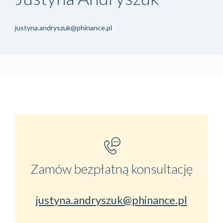
justyna.andryszuk@phinance.pl
Zamów bezpłatną konsultację
justyna.andryszuk@phinance.pl