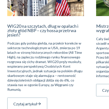
WIG20 na szczytach, dług w opałach i
Mistrz
złoty głód NBP – czy hossa przetrwa
wygra
jesień?
Cały świ
Podczas gdy polska giełda, na przekór korekcie w
strzelił
sektorze technologicznym w USA, zmierza po 19
Argentyń
latach w stronę historycznych rekordów (All Time
sportowe
High), na zapleczu rodzimego rynku finansowego
Przez bli
rozgrywa się cichy dramat. WIG20 pręży muskuły,
piłkarsk
wspierany perspektywą Osobistych Kont
sytuacja
Inwestycyjnych, jednak sytuacja na polskim długu
organiza
skarbowym staje się alarmująca – rentowność
informac
dziesięcioletnich obligacji zbliża się do 6%, co
stawia nas w ogonie Europy, za Węgrami czy
Rumunią.
Czyt
Czytaj artykuł