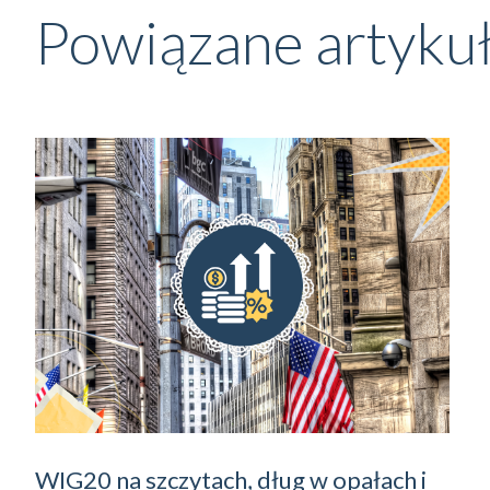
Powiązane artyku
WIG20 na szczytach, dług w opałach i