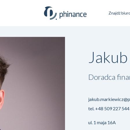
Znajdź biur
Jakub
Doradca fin
jakub.markiewicz@p
tel.
+48 509 227 544
ul. 1 maja 16A