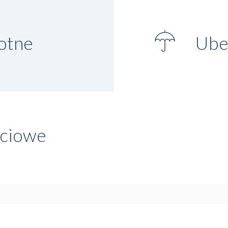
otne
Ubez
ściowe