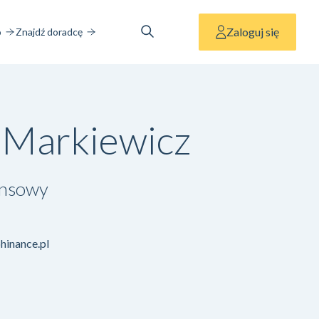
Zaloguj się
o
Znajdź doradcę
 Markiewicz
ansowy
hinance.pl