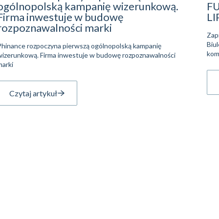
ogólnopolską kampanię wizerunkową.
F
Firma inwestuje w budowę
LI
rozpoznawalności marki
Zap
Biu
Phinance rozpoczyna pierwszą ogólnopolską kampanię
kom
wizerunkową. Firma inwestuje w budowę rozpoznawalności
marki
Czytaj artykuł