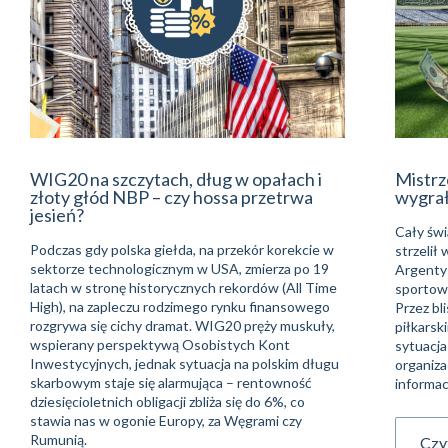
WIG20 na szczytach, dług w opałach i
Mistrz
złoty głód NBP – czy hossa przetrwa
wygra
jesień?
Cały świ
Podczas gdy polska giełda, na przekór korekcie w
strzelił
sektorze technologicznym w USA, zmierza po 19
Argentyń
latach w stronę historycznych rekordów (All Time
sportowe
High), na zapleczu rodzimego rynku finansowego
Przez bli
rozgrywa się cichy dramat. WIG20 pręży muskuły,
piłkarsk
wspierany perspektywą Osobistych Kont
sytuacja
Inwestycyjnych, jednak sytuacja na polskim długu
organiza
skarbowym staje się alarmująca – rentowność
informac
dziesięcioletnich obligacji zbliża się do 6%, co
stawia nas w ogonie Europy, za Węgrami czy
Rumunią.
Czyt