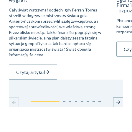
Firma 
rozpoz
Cały świat wstrzymał oddech, gdy Ferran Torres
strzelił w dogrywce mistrzostw świata gola
Phinanc
Argentyńczykom i przechylił szalę zwycięstwa, a i
kampani
sportowej sprawiedliwości, we właściwą stronę.
rozpozna
Przez blisko miesiąc, także finansiści pogrążyli się w
piłkarskim świecie, a na plan dalszy zeszła fatalna
sytuacja geopolityczna. Jak bardzo opłaca się
Czyt
organizacja mistrzostw świata? Świat obiegła
informacją, że cena…
Czytaj artykuł