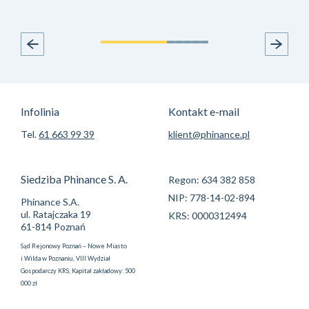
Infolinia
Kontakt e-mail
Tel.
61 663 99 39
klient@phinance.pl
Siedziba Phinance S. A.
Regon: 634 382 858
NIP: 778-14-02-894
Phinance S.A.
ul. Ratajczaka 19
KRS: 0000312494
61-814 Poznań
Sąd Rejonowy Poznań – Nowe Miasto
i Wilda w Poznaniu, VIII Wydział
Gospodarczy KRS, Kapitał zakładowy: 500
000 zł