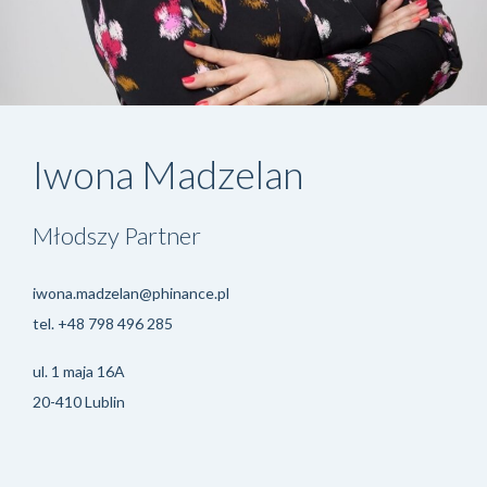
Iwona Madzelan
Młodszy Partner
iwona.madzelan@phinance.pl
tel.
+48 798 496 285
ul. 1 maja 16A
20-410 Lublin