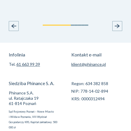
Infolinia
Kontakt e-mail
Tel.
61 663 99 39
klient@phinance.pl
Siedziba Phinance S. A.
Regon: 634 382 858
NIP: 778-14-02-894
Phinance S.A.
ul. Ratajczaka 19
KRS: 0000312494
61-814 Poznań
Sąd Rejonowy Poznań – Nowe Miasto
i Wilda w Poznaniu, VIII Wydział
Gospodarczy KRS, Kapitał zakładowy: 500
000 zł