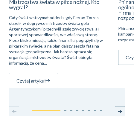
Mistrzostwa świata w piłce nożnej. Kto
Phinan
wygrał?
ogólno
Firma 
rozpoz
Cały świat wstrzymał oddech, gdy Ferran Torres
strzelił w dogrywce mistrzostw świata gola
Phinanc
Argentyńczykom i przechylił szalę zwycięstwa, a i
kampani
sportowej sprawiedliwości, we właściwą stronę.
rozpozna
Przez blisko miesiąc, także finansiści pogrążyli się w
piłkarskim świecie, a na plan dalszy zeszła fatalna
sytuacja geopolityczna. Jak bardzo opłaca się
Czyt
organizacja mistrzostw świata? Świat obiegła
informacją, że cena…
Czytaj artykuł