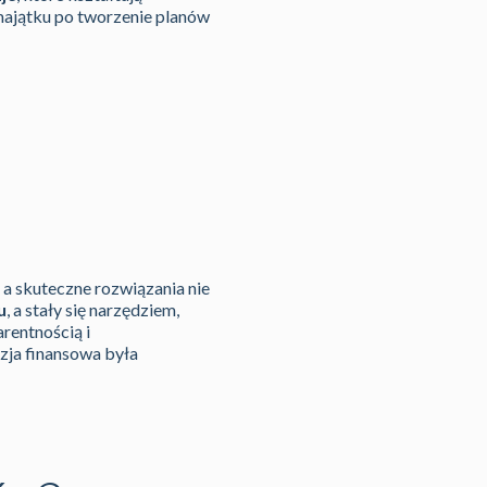
majątku po tworzenie planów
 a skuteczne rozwiązania nie
u
, a stały się narzędziem,
rentnością i
zja finansowa była