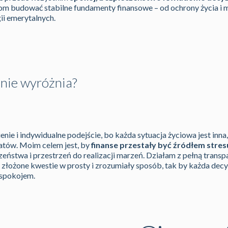
om budować stabilne fundamenty finansowe – od ochrony życia i 
ii emerytalnych.
mnie wyróżnia?
ie i indywidualne podejście, bo każda sytuacja życiowa jest inna,
tów. Moim celem jest, by
finanse przestały być źródłem stres
eństwa i przestrzeń do realizacji marzeń. Działam z pełną transpa
łożone kwestie w prosty i zrozumiały sposób, tak by każda decy
 spokojem.