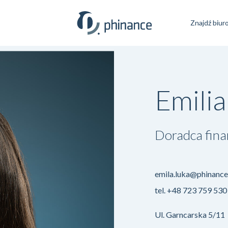
Znajdź biur
Emilia
Doradca fin
emila.luka@phinance
tel.
+48 723 759 530
Ul. Garncarska 5/11