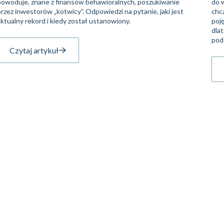
powoduje, znane z finansów behawioralnych, poszukiwanie
do w
przez inwestorów „kotwicy”. Odpowiedzi na pytanie, jaki jest
chcą
aktualny rekord i kiedy został ustanowiony.
poję
dla
pod
Czytaj artykuł