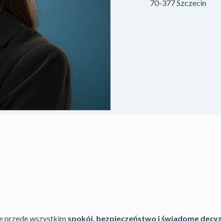
70-377 Szczecin
 ale przede wszystkim
spokój, bezpieczeństwo i świadome decyz