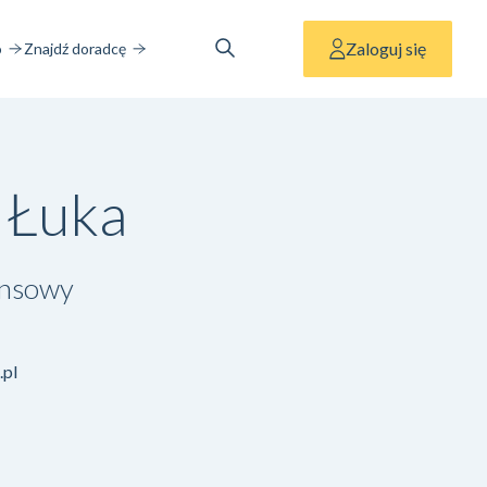
Zaloguj się
o
Znajdź doradcę
 Łuka
ansowy
.pl