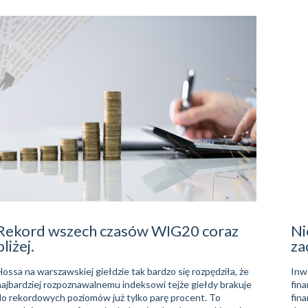
Rekord wszech czasów WIG20 coraz
Ni
bliżej.
za
Hossa na warszawskiej giełdzie tak bardzo się rozpędziła, że
Inw
najbardziej rozpoznawalnemu indeksowi tejże giełdy brakuje
fin
do rekordowych poziomów już tylko parę procent. To
fina