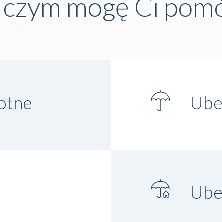
czym mogę Ci pom
otne
Ubez
Ube