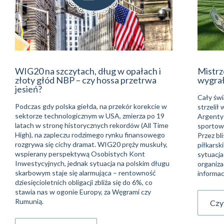
WIG20 na szczytach, dług w opałach i
Mistrz
złoty głód NBP – czy hossa przetrwa
wygra
jesień?
Cały świ
Podczas gdy polska giełda, na przekór korekcie w
strzelił
sektorze technologicznym w USA, zmierza po 19
Argentyń
latach w stronę historycznych rekordów (All Time
sportowe
High), na zapleczu rodzimego rynku finansowego
Przez bli
rozgrywa się cichy dramat. WIG20 pręży muskuły,
piłkarsk
wspierany perspektywą Osobistych Kont
sytuacja
Inwestycyjnych, jednak sytuacja na polskim długu
organiza
skarbowym staje się alarmująca – rentowność
informac
dziesięcioletnich obligacji zbliża się do 6%, co
stawia nas w ogonie Europy, za Węgrami czy
Rumunią.
Czyt